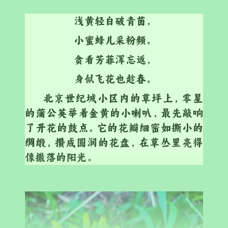
浅黄轻白破青茵，
小蜜蜂儿采粉频。
贪看芳菲浑忘返，
身似飞花也趁春。
北京世纪城小区内的草坪上，零星
的蒲公英举着金黄的小喇叭，最先敲响
了开花的鼓点。它的花瓣细密如撕小的
绸缎，攒成圆润的花盘，在草丛里亮得
像撒落的阳光。