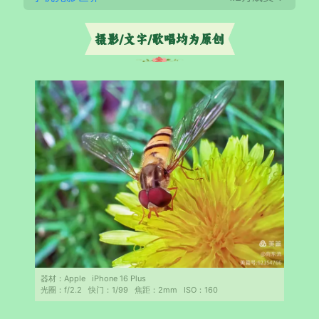
摄影/文字/歌唱均为原创
器材：
Apple
iPhone 16 Plus
光圈：
f/2.2
快门：
1/99
焦距：
2mm
ISO：
160