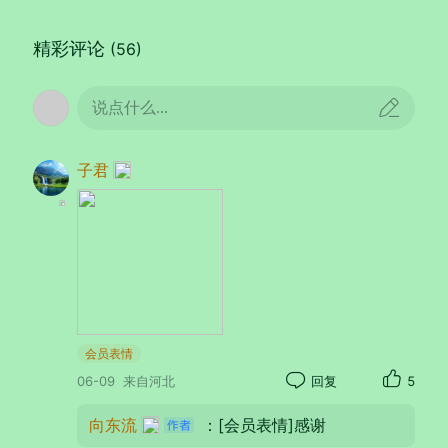
精彩评论
(56)
说点什么...
器材：
Apple
iPhone 16 Plus
光圈：
f/2.2
快门：
1/99
焦距：
2mm
ISO：
40
子君
会员表情
06-09
来自河北
回复
5
向东流
：[会员表情]感谢