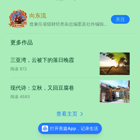
清晨的阳光还没有亲吻花瓣，小蜜
向东流
关注
蜂就循着甜香赶来了。它振动着透明的
曾兼任省级财经类杂志编委及社外编辑。退休后向影、诗、歌出发。
小翅膀，停在花盘边缘，六只细足轻轻
扣住花瓣，脑袋埋进花蕊里，绒毛上很
更多作品
快沾满了鹅黄色的花粉。
三亚湾，云被下的落日晚霞
阅读
872
现代诗：立秋，又回豆腐巷
阅读
4593
查看主页
打开美篇App，记录生活