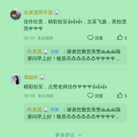
器材：
Apple
iPhone 16 Plus
出淤泥而不染
光圈：
f/2.2
快门：
1/99
焦距：
2mm
ISO：
40
佳作欣赏，精彩纷呈👍👍👍，文采飞扬，美拍漂
亮🌹🌹🌹
06-07
来自陕西
回复
5
向东流
：谢谢您雅赏美赞🙏🙏🙏隔
屏问早上好！敬茶🍮🍮🍮🍮🍮🍮🌹🌹🌹🌹🌹
🌹
清如许
精彩纷呈，点赞老师佳作🌹🌹🌹👍👍👍
06-05
来自湖南
回复
5
向东流
：谢谢您雅赏美赞🙏🙏🙏隔
屏问早上好！敬茶🍮🍮🍮🍮🍮🍮🌹🌹🌹🌹🌹
器材：
Apple
iPhone 16 Plus
🌹
光圈：
f/2.2
快门：
1/99
焦距：
2mm
ISO：
200
更多评论