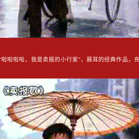
：​​ “啦啦啦啦，我是卖报的小行家”，聂耳的经典作品