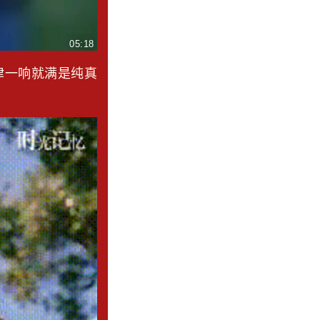
05:18
律一响就满是纯真