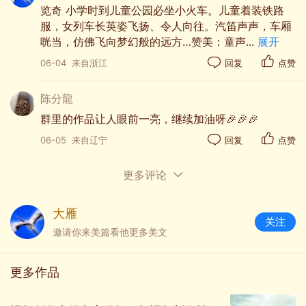
览奇 小学时到儿童公园必坐小火车。儿童着装铁路
服，女列车长英姿飞扬、令人向往。汽笛声声，车厢
咣当，仿佛飞向梦幻般的远方…赞美：童声
...
展开
06-04
来自浙江
回复
点赞
陈分龍
群里的作品让人眼前一亮，继续加油呀🎉🎉🎉
06-05
来自辽宁
回复
点赞
更多评论
大雁
关注
邀请你来美篇看他更多美文
更多作品