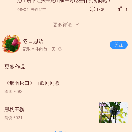
想了解下红头长尾山雀平时吃些什么食物呢？
06-05
来自辽宁
回复
1
更多评论
冬日思语
关注
记取奋斗的每一天《》
更多作品
《烟雨松口》山歌剧剧照
阅读
7693
黑枕王鹟
阅读
6021