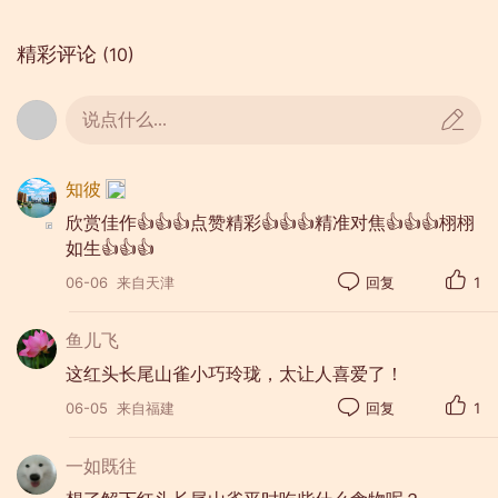
精彩评论
(10)
说点什么...
知彼
欣赏佳作👍👍👍点赞精彩👍👍👍精准对焦👍👍👍栩栩
如生👍👍👍
06-06
来自天津
回复
1
鱼儿飞
这红头长尾山雀小巧玲珑，太让人喜爱了！
06-05
来自福建
回复
1
一如既往