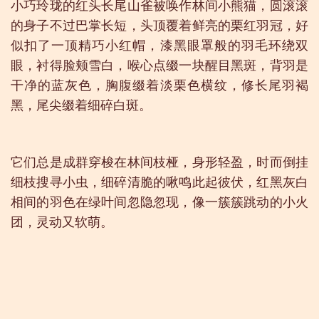
小巧玲珑的红头长尾山雀被唤作林间小熊猫，圆滚滚
的身子不过巴掌长短，头顶覆着鲜亮的栗红羽冠，好
似扣了一顶精巧小红帽，漆黑眼罩般的羽毛环绕双
眼，衬得脸颊雪白，喉心点缀一块醒目黑斑，背羽是
干净的蓝灰色，胸腹缀着淡栗色横纹，修长尾羽褐
黑，尾尖缀着细碎白斑。
它们总是成群穿梭在林间枝桠，身形轻盈，时而倒挂
细枝搜寻小虫，细碎清脆的啾鸣此起彼伏，红黑灰白
相间的羽色在绿叶间忽隐忽现，像一簇簇跳动的小火
团，灵动又软萌。