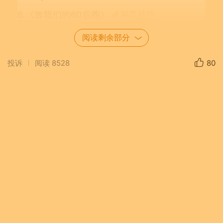
6.《致我们的60后圈》
网页链接
7.《致《我们都是60后》美友圈——贺1.4万家
阅读剩余部分
人聚首》
网页链接
投诉
阅读
8528
80
8.《我们都是60后》
网页链接
9.《再见刨猪饭》
网页链接
10.《喜报》
网页链接
11.《【往事记忆】难忘小事》
网页链接
12.《雨霖铃·六零后美友圈同心》
网页链接
13.《乡愁》
网页链接
14.《理性看待朱雀AI检测结果》
网页链接
15.《【相遇春天】赣中春信》
网页链接
16.《遇见春天》
网页链接