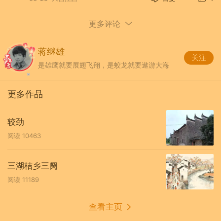
38.《黑白电视里的<霍元甲>》
网页链接
39.《【Al探讨】AI生成内容的核心缺点》
网
更多评论
页链接
蒋继雄
40.《AI的再检讨》
网页链接
关注
是雄鹰就要展翅飞翔，是蛟龙就要遨游大海
41.《60后“相遇春天”征文AI检测两极化 实用创
作修改技巧》
网页链接
更多作品
42.《美丽乡村我的家》
网页链接
较劲
43.《朱雀AI再升级引起的思考》
网页链接
阅读
10463
44.《60后美篇文章预防AI应注意什么？》
网页链接
三湖桔乡三阕
45.《柳絮春风》
网页链接
阅读
11189
46.《我家的狗》
网页链接
查看主页
47.《乡愁》
网页链接