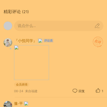
17.《归程》
网页链接
精彩评论
(21)
18.《<我与你相遇在那年的春天>征文创作感
受》
网页链接
说点什么...
19.《【生活随笔】归乡琐事记》
网页链接
20.《故乡》
网页链接
『小悦同学』
21.《老家的记忆》
网页链接
22.《油菜花香染乡愁》
网页链接
23.《斥AI衡诗说
网页链接
24.《枯萎的鲜花》
网页链接
25.《对手》
网页链接
会员表情
26.《不以规矩，何以成方圆》
网页链接
06-24
来自福建
回复
1
27.《破壳》
网页链接
豫·平