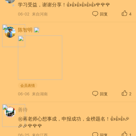
28.《上寨风光》
网页链接
学习受益，谢谢分享！👍👍👍👍👍👍🌹🌹🌹
29.《朱雀AI检测下的美篇写作》
网页链接
06-02
来自河南
回复
4
30.《木棉花开》
网页链接
陈智明
31.《文衡论》
网页链接
32.《文章有AI痕迹，不等于用AI软件成文》
网页链接
33.别让AI检测，成为伤害原创的“冷暴力”》
网页链接
34.《在AI环境下的写作—兼谈创作初心与社区
会员表情
甄别》
网页链接
06-06
来自湖南
回复
2
35.《半山腰的油菜花》
网页链接
善待
36.《寒枝春信》
网页链接
㊗️蒋老师心想事成，申报成功，金榜题名！👍👍👍🎉
🎉🎉🌹🌹🌹
37.《如何写好美篇文章》
网页链接
06-25
来自江西
回复
1