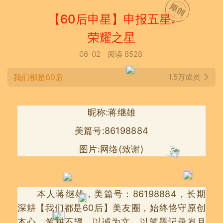
【60后申星】申报五星.
荣耀之星
06-02
阅读 8528
我们都是60后
1.5万成员
昵称:蒋继雄
美篇号:86198884
图片:网络(致谢)
本人蒋继雄，美篇号：86198884，长期
深耕【我们都是60后】美友圈，始终恪守原创
本心，笔耕不辍、以诚为文，以笔墨记录岁月