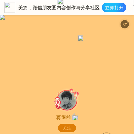
美篇，微信朋友圈内容创作与分享社区
自由愉悦童趣时光 - 欢乐 小清晰 温暖 假期-（
蒋继雄
关注