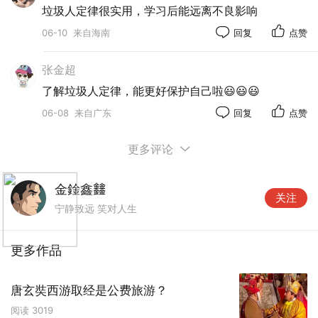
垃圾人定律很实用，学习后能远离不良影响
06-10
来自海南
回复
点赞
张金超
了解垃圾人定律，能更好保护自己啦😃😃😃
06-08
来自广东
回复
点赞
更多评论
金鍂鑫𨰻
关注
宁静致远 笑对人生
更多作品
唐玄奘西游取经是公费旅游？
阅读
3019