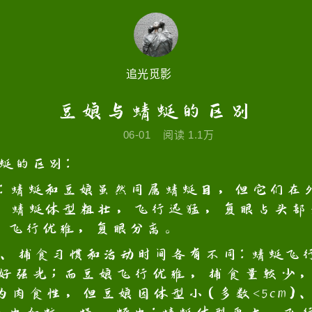
追光觅影
豆娘与蜻蜓的区别
06-01
阅读
1.1万
蜓的区别：
：蜻蜓和豆娘虽然同属蜻蜓目，但它们在
。蜻蜓体型粗壮，飞行迅猛，复眼占头部
，飞行优雅，复眼分离。
、捕食习惯和活动时间各有不同：蜻蜓飞
好强光；而豆娘飞行优雅，捕食量较少
肉食性，但豆娘因体型小（多数<5cm）