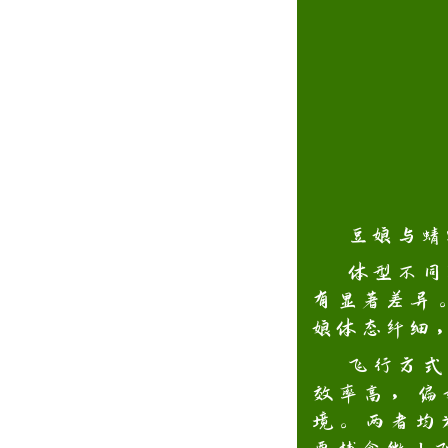
豆娘与蜻
体型不同
有显著差异
娘体态纤细
飞行方式
效率高，偏
境。两者均为