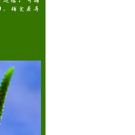
迅猛，‌可捕
‌。捕食差异