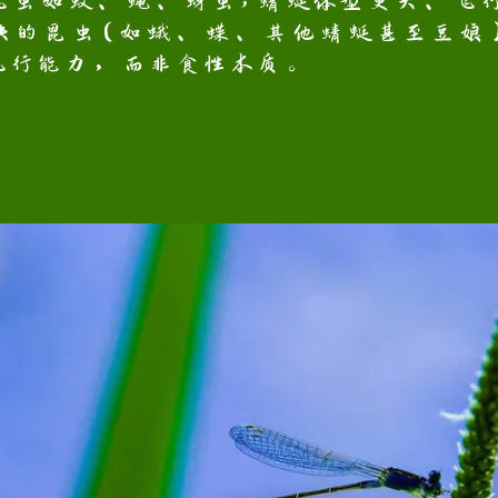
飞虫如蚊、蝇、蚜虫‌；蜻蜓体型更大、飞行
快的昆虫（如蛾、蝶、其他蜻蜓甚至豆娘）
行能力，而非食性本质‌。‌‌