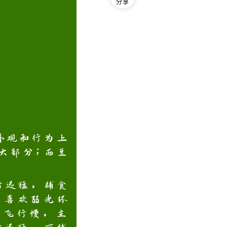
分享
外观和行为上
大部分；而豆
行迅猛，捕食
，喜欢弱光环
、飞行慢，‌主