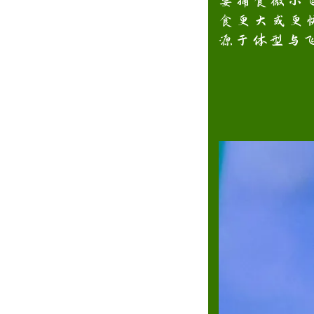
要捕食微小
食更大或更
源于体型与飞