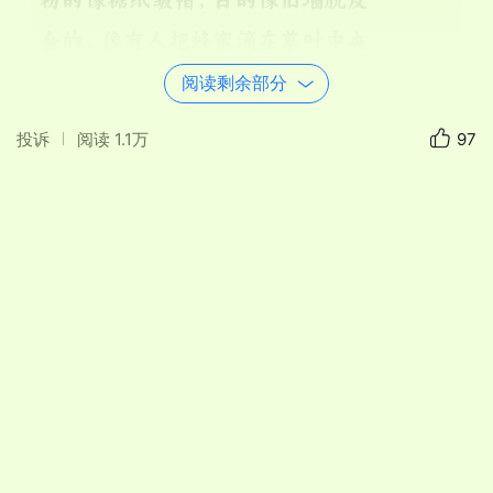
金的，像有人把蜂蜜滴在草叶中央
小时候我们用狗尾巴草编戒指
阅读剩余部分
把蒲公英伞兵一口气送到路基尽头
投诉
阅读
1.1万
97
泥巴糊满裤腿也不在乎
摔倒了就揪一颗野莓，把甜咬出汁来