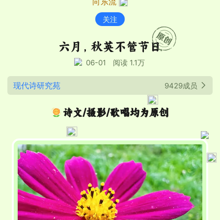
向东流
关注
六月，秋英不管节日
06-01
阅读 1.1万
现代诗研究苑
9429成员
诗文/摄影/歌唱均为原创