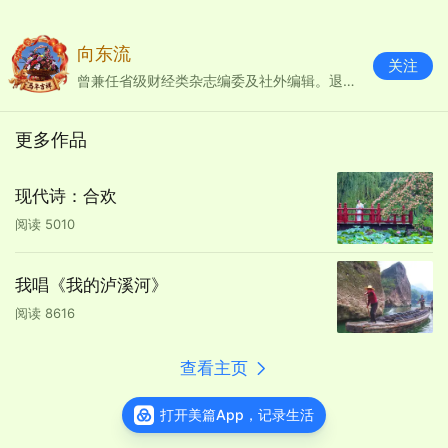
向东流
关注
曾兼任省级财经类杂志编委及社外编辑。退休后向影、诗、歌出发。
更多作品
器材：
Apple
iPhone 16 Plus
光圈：
f/2.2
快门：
1/397
焦距：
2mm
ISO：
40
现代诗：合欢
阅读
5010
我唱《我的泸溪河》
阅读
8616
查看主页
打开美篇App，记录生活