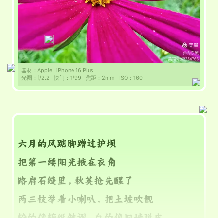
器材：
Apple
iPhone 16 Plus
光圈：
f/2.2
快门：
1/99
焦距：
2mm
ISO：
160
六月的风踮脚蹭过护坝
把第一缕阳光掖在衣角
路肩石缝里，秋英抢先醒了
两三枝举着小喇叭，把土坡吹靓
粉的像糖纸皱褶，白的像旧墙脱皮