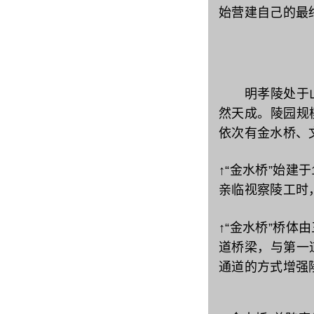
始营建自己的最
明孝陵处于山
然天成。陵园规
依次有金水桥、
↑“金水桥”始建
亲临视察陵工时
↑“金水桥”桥
道桥梁，与第一道
通道的方式增强