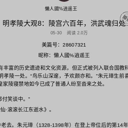
懶人國%逍遥王
明孝陵大观8：陵宫六百年，洪武魂归处
05-30
阅读
2.0万
美篇号：28607321
昵称：懶人國%逍遥王
富的历史遗迹和文化资源，但‌正式被列入联合国教
有明孝陵‌一处。“鸟乐山深邃，予欢颜亦和。”朱元璋生
皇家陵寝禁地如今已成了普通人纷至沓来之处。
都付笑谈中。”
临江仙·滚滚长江东逝水》。
老去。朱元璋（1328-1398年）在登上帝位后的第14年