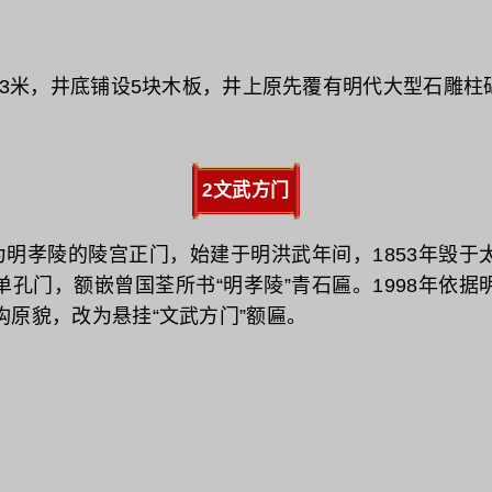
9.3米，井底铺设5块木板，井上原先覆有明代大型石雕柱
2文武方门
孝陵的陵宫正门‌，始建‌于明洪武年间，1853年毁于太
单孔门，额嵌曾国荃所书“明孝陵”青石匾。1998年依据
原貌‌，改为悬挂“文武方门”‌‌额匾。