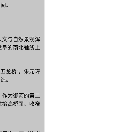
瞬间。
文与自然景观浑
龙阜的南北轴线上
龙桥”‌‌。朱元璋
建造。
。作为御河的第二
通过抬高桥面、收窄