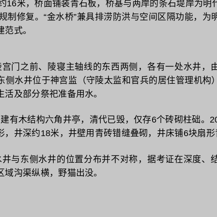
度约16米，桥面铺装青石板，桥基与两岸的条石堤岸为‌明
代规制修复‌‌。“金水桥”兼具排涝防洪与空间区隔功能，
建范式。
陵宫门之前、陵寝主轴线的东西两侧，各有一处水井，
东侧水井位于神宫监‌（守陵太监和官兵的居住管理机构
生活及部分祭祀准备用水。
建有木结构六角井亭，清代已毁，仅存‌6个砖砌柱础‌。2
形，井深约18米，井壁用青砖错缝叠砌，井床铺6块扇形
水井与东侧水井的位置分布并不对称，据考证在深度、
区域沟渠纵横，野猫出没。