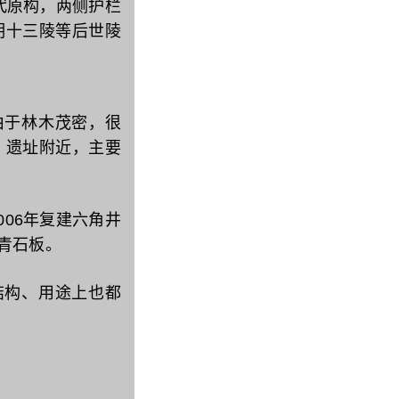
代原构‌，两侧护栏
为明十三陵等后世陵
由于林木茂密，很
）遗址附近，主要
006年复建六角井
青石板。
结构、用途上也都