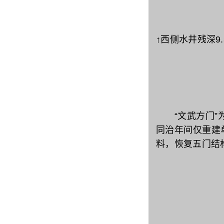
↑西侧水井残深
“文武方门”为明
同治年间仅重建
料，‌恢复五门结构