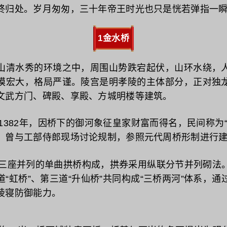
终归处。岁月匆匆，三十年帝王时光也只是恍若弹指一
1金水桥
清水秀的环境之中，周围山势跌宕起伏，山环水绕，人
模宏大，格局严谨。陵宫是明孝陵的主体部分，正对独
文武方门、碑殿、享殿、方城明楼等建筑。
于1382年，因桥下的御河象征皇家财富而得名，民间称为“五
，曾与工部侍郎现场讨论规制，参照元代周桥形制进行
体由三座并列的单曲拱桥构成，拱券采用纵联分节并列砌法
“虹桥”、第三道“升仙桥”共同构成“三桥两河”体系，
陵寝防御能力。