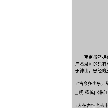
南京虽然拥有丰
产名录》‌‌的只
于钟山。曾经的
↑“古今多少事，
_[明·杨慎]《
↑人在害怕老去中