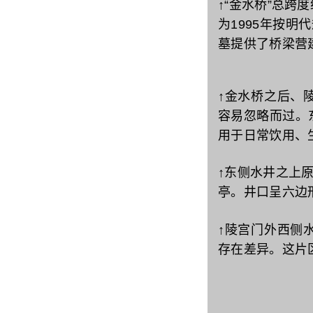
↑“金水桥”总跨
为1995年按明
墓提供了桥梁营
↑金水桥之后、
容易忽略而过。
用于日常饮用、
↑东侧水井之上原
亭。井口呈六边
↑陵宫门外西侧
存在差异。这片