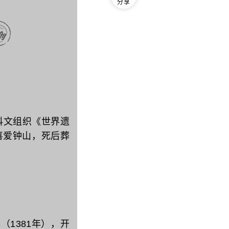
分享
科文组织《世界遗
前喜爱钟山，死后葬
（1381年），开