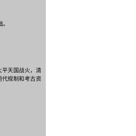
础。
平天国战火‌‌，清
明代规制和考古资