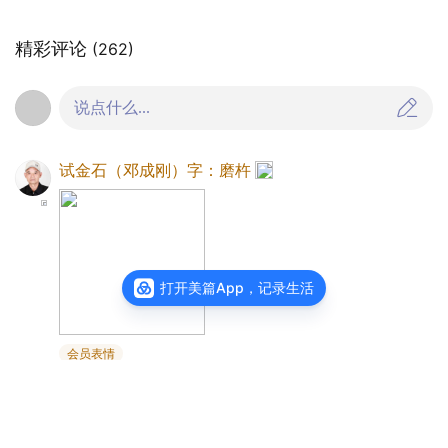
精彩评论
(262)
说点什么...
试金石（邓成刚）字：磨杵
打开美篇App，记录生活
会员表情
5天前
来自四川
回复
1
试金石（邓成刚）字：磨杵
回复
张雅蓯
：🙏
🙏🙏