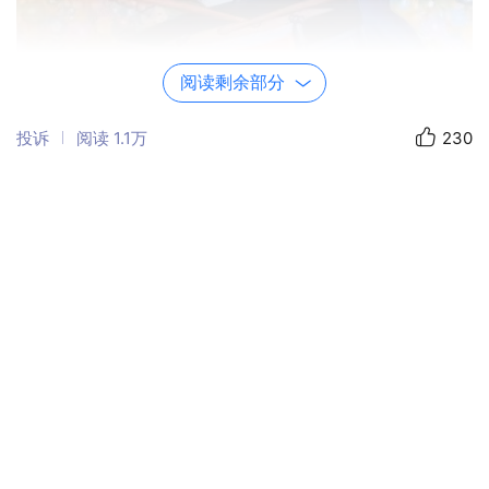
阅读剩余部分
投诉
阅读
1.1万
230
1961年是新中国刚建立十二年，百废待兴，文
盲是很普遍的现象。所以有很多家长因为不重
视教育，家里人手少，不让孩子上学。那时老
师很辛苦，挨家挨户的跑，调查各家适龄学生
情况，苦口婆心的动员孩子到学校来读书。