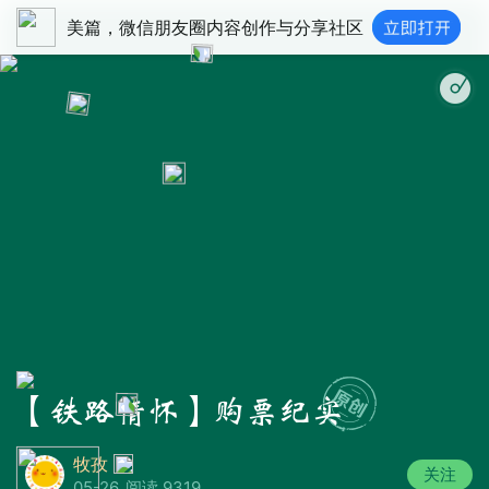
美篇，微信朋友圈内容创作与分享社区
安
【铁路情怀】购票纪实
牧孜
关注
05-26
阅读 9319