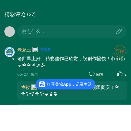
回到八十年代，那时的我年轻，梦
精彩评论
(37)
里的山高水长一直在召唤。可是铁路乘
车何其不易，从买票开始，步步艰难。
说点什么...
旅客们往往肩扛手提加背驮，带着行李
排着蜿蜒的长队在窗口买票。买到合适
老龙王
的票皆大欢喜，万一买不到票，急得跺
老师早上好！精彩佳作已欣赏，祝创作愉快！👍👍👍
脚要哭。
🌹🌹🌹🎉🎉🎉
这张泛黄的车票一直夹在书中，作
05-27
来自
回复
2
为书签更是不舍的记忆。为了这张票
打开美篇App，记录生活
牧孜
：谢谢老师的美评！顺颂夏安！🌹
——赶早，托人，蹲点。在人声鼎沸的
🌹🌹🌹🌹🌹🍵🍵🍵
购票窗口焦急，惶恐。即使无座票也点
头接受。顺利买到有座票实属喜出望
作家·诗人金文丰
外。卧铺票是奢侈的待遇一般不敢构
读完此文，如启一场绮梦之旅。美诗美句似灵动音
想。这张票不光是行程凭据，更是时间
符，奏响诗意乐章，撩人心弦；精美词汇若夜空繁
盖下的一枚戳——你熬过长队，扛过行