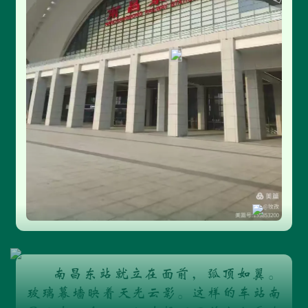
南昌东站就立在面前，弧顶如翼。
玻璃幕墙映着天光云影。这样的车站南