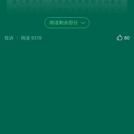
昌已有三个。人们选择不同的方向乘坐
心仪的车次。我轻轻地拉着行李箱步入
候车大厅。地面洁净如镜，座位舒适如
阅读剩余部分
家。虽然年过古稀，内心不慌不忙。待
会儿看荧屏字幕，刷脸过闸，“滴”的
投诉
阅读
9319
80
一声，如温柔的确认——你来了，车在
等。