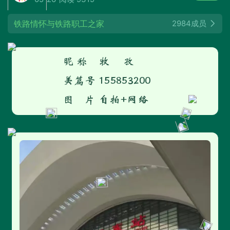
铁路情怀与铁路职工之家
2984成员
昵 称 牧 孜
美篇号 155853200
图 片 自拍+网络