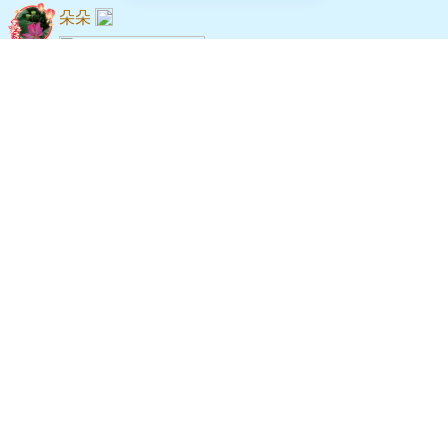
朵朵
1. 贵州毕节织金洞，
织金洞，位于贵州省毕节市织金县官寨乡。是世界
地质公园，国家风景名胜，国家自然遗产，中国最
美旅游岩洞，5A。誉溶洞之王、天下第一洞、地下
会员表情
艺术宝库、岩溶博物馆；人生至少要去一次的地
07-22
来自广东
回复
5
方。
朵朵
回复
武
：[会员表情]马年大吉
笔者两次游览织金洞，第一次2019年1月，第二次
武
：谢谢老师🙏🙏🙏🌹🌹🌹
2022年8月和妻子同游。
朵朵