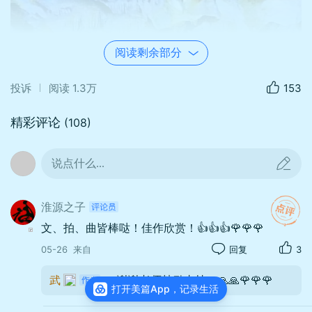
阅读剩余部分
投诉
阅读
1.3万
153
精彩评论
(108)
说点什么...
淮源之子
文、拍、曲皆棒哒！佳作欣赏！👍👍👍🌹🌹🌹
05-26
来自
回复
3
武
：谢谢老师鼓励支持🙏🙏🙏🌹🌹🌹
打开美篇App，记录生活