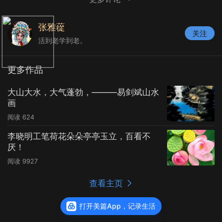
张雅蓯
关注
活到老学到老。
更多作品
大山大水，大气蓬勃，———易剑斌山水
画
阅读
624
李晓明工笔荷花朵朵亭亭玉立，百看不
厌！
阅读
9927
查看主页
打开美篇App，记录生活