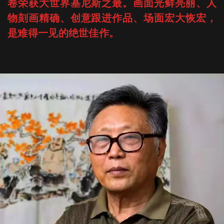
卷荣获大世界基尼斯之最。画面光鲜亮丽、人
物刻画精确、创意跟进作品、场面宏大恢宏，
是难得一见的绝世佳作。