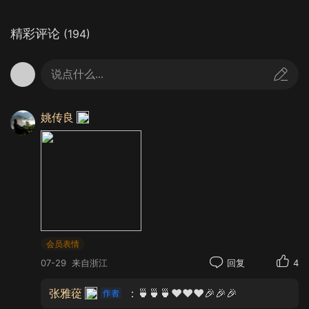
精彩评论
(194)
说点什么...
并获得“最长的工笔重彩绢本叙事诗手卷”的大
姚传良
世界基尼斯之最。
会员表情
07-29
来自浙江
回复
4
张雅蓯
：🍵🍵🍵❤️❤️❤️🎉🎉🎉