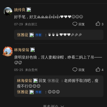
姚传良
好手笔，好文🙏🙏🙏👍👍👍❤️❤️❤️😊😊😊
07-29
来自浙江
回复
3
张雅蓯
：🍵🍵🍵❤️❤️❤️🎉🎉🎉
林海柴翁
唐明皇好色狼，淫人妻戴绿帽，睁看二妈上了吊——
🥵🥵
05-25
来自贵州
回复
4
林海柴翁
回复
张雅蓯
：老师握手取消吧，瘦
瘦不行😊😊😊
张雅蓯
：😊😊😊
更多评论