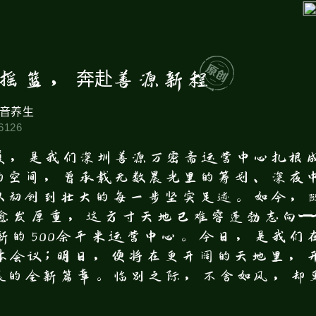
摇篮，奔赴善源新程
音养生
6126
厦，是我们深圳善源万密斋运营中心扎根
的空间，曾承载无数晨光里的筹划、深夜
从初创到壮大的每一步坚实足迹。如今，
愈发厚重，这方寸天地已难容蓬勃志向—
新的500余平米运营中心。今日，是我们
体会议；明日，便将在更开阔的天地里，
展的全新篇章。临别之际，不舍如风，却