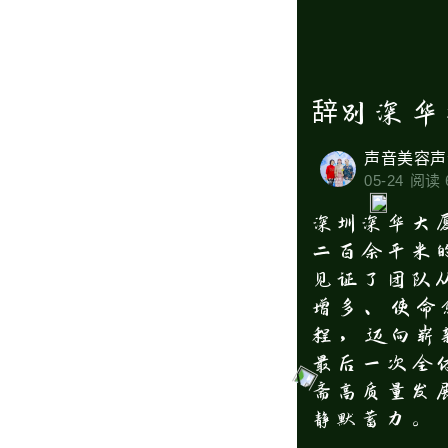
辞别深华
声音美容声
05-24
阅读 
深圳深华大
二百余平米
见证了团队
增多、使命
程，迈向崭
最后一次全
斋高质量发
静默蓄力。