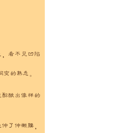
盖，看不见凹陷
间变的熟悉。
能酝酿出像样的
地伸了伸懒腰，