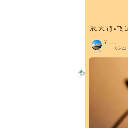
散文诗•飞
圳……
05-21