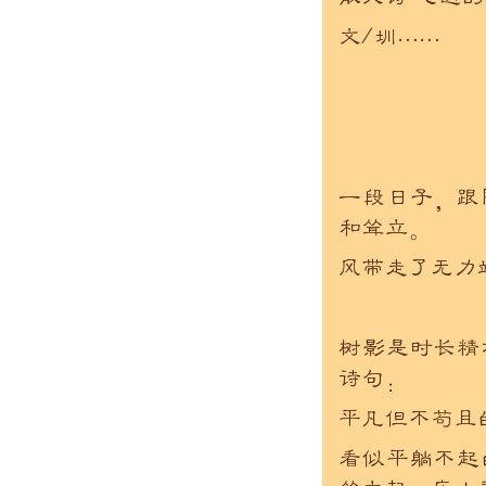
文/圳……
一段日子，跟
和耸立。
风带走了无力
树影是时长精
诗句：
平凡但不苟且
看似平躺不起