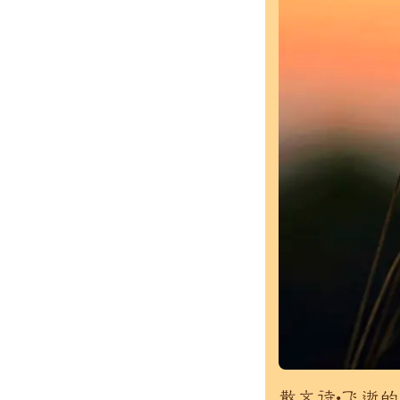
散文诗•飞逝