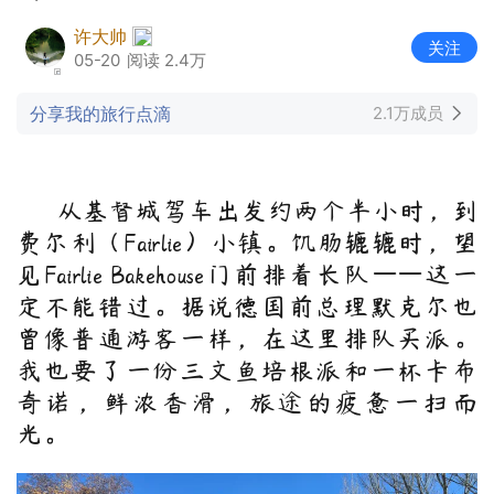
许大帅
关注
05-20
阅读 2.4万
分享我的旅行点滴
2.1万成员
从基督城驾车出发约两个半小时，到
费尔利（Fairlie）小镇。饥肠辘辘时，望
见Fairlie Bakehouse门前排着长队——这一
定不能错过。据说德国前总理默克尔也
曾像普通游客一样，在这里排队买派。
我也要了一份三文鱼培根派和一杯卡布
奇诺，鲜浓香滑，旅途的疲惫一扫而
光。