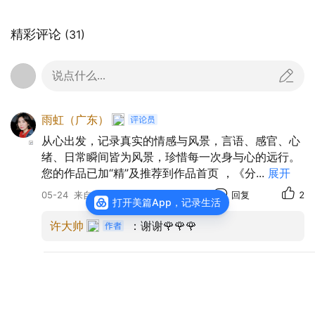
精彩评论
(31)
说点什么...
雨虹（广东）
从心出发，记录真实的情感与风景，言语、感官、心
绪、日常瞬间皆为风景，珍惜每一次身与心的远行。
您的作品已加“精”及推荐到作品首页 ，《分
...
展开
05-24
来自广东
回复
2
打开美篇App，记录生活
许大帅
：谢谢🌹🌹🌹
春天🌸
这银河🌌着实羡慕啊！太美了👍👍👍
05-23
来自浙江
回复
2