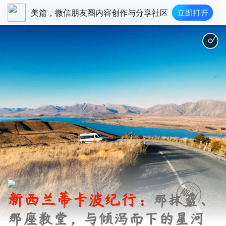
美篇，微信朋友圈内容创作与分享社区
新西兰蒂卡波纪行：
那抹蓝、
那座教堂，与倾泻而下的星河