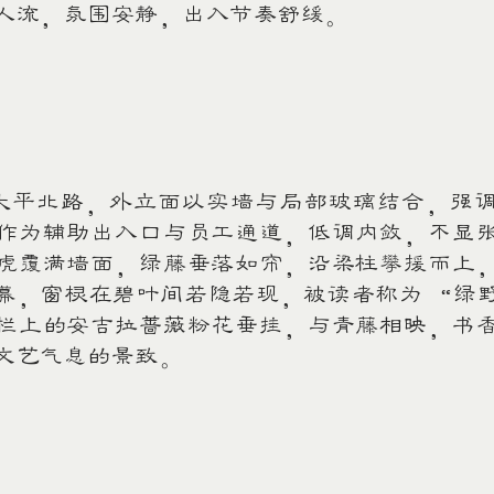
人流，氛围安静，出入节奏舒缓。
平北路，外立面以实墙与局部玻璃结合，强调
作为辅助出入口与员工通道，低调内敛，不显
虎覆满墙面，绿藤垂落如帘，沿梁柱攀援而上
幕，窗棂在碧叶间若隐若现，被读者称为 “绿
栏上的安吉拉蔷薇粉花垂挂，与青藤相映，书
文艺气息的景致。