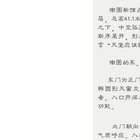
南图新馆占地
层，总高41
之下，中空弧
渐序展开，形
言“天堂应该
南图的东、
东门为正门主
椭圆形天窗交
者。入口开阔
功能。
北门朝向长
气质呼应。入