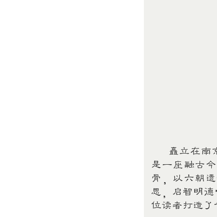
矗立在南京
是一座融古今
骨，以六朝遗
思，启智明德
位读者打造了