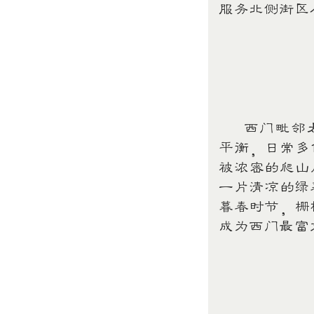
服务北侧街区
西门毗邻太
平衡，日常多
被浓密的爬山
一片清凉的绿
暮春时节，栅
成为西门最富