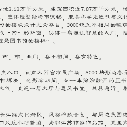
2.52万平方米，建筑面积近7.87万平方米，地
.1米，整体造型独特而流畅，兼具科学先进性与文
形的模块设计尤为夺目，3000块互不相同的玻
成“凹”形断面，仿佛一扇通往智慧的大门，
就是图书馆的模样”。
西、南、北门，各不相同，各有特色。
入口，面向大行宫市民广场，3000 块形态各
相辉映，光影流动间，如一本徐徐翻开的巨
大气，直通一层大厅与惠风书堂，兼具通行、
江路文化街区，风格雅致含蓄，与周边民国建
口尺度小巧静谧，紧邻江苏作家作品馆，更显