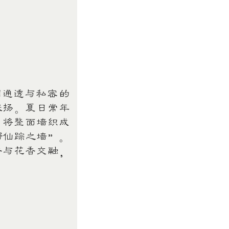
通透与私密的
张扬。夏日常年
，将整面墙织成
野仙踪之墙”。
香与花香交融，