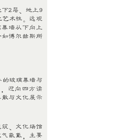
下2层、地上9
化艺术性。远观
璃幕墙从下向上
恰如博尔赫斯所
异的玻璃幕墙与
书，迎向四方读
集散与文化展示
筑、文化场馆
文气氤氲，主要