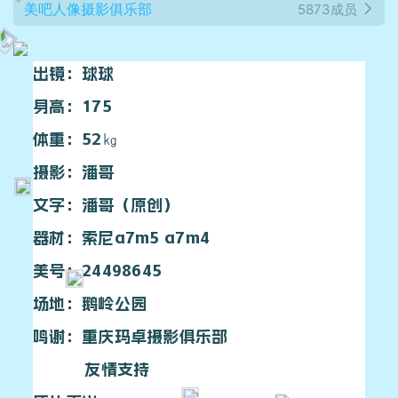
美吧人像摄影俱乐部
5873成员
出镜：球球
身高：175
体重：52㎏
摄影：潘哥
文字：潘哥（原创）
器材：索尼a7m5 a7m4
美号：24498645
场地：鹅岭公园
鸣谢：重庆玛卓摄影俱乐部
友情支持