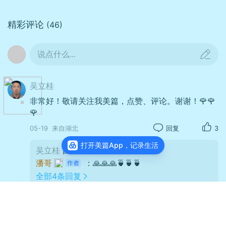
精彩评论
(46)
说点什么...
吴立桂
非常好！敬请关注我美篇，点赞、评论。谢谢！🌹🌹
🌹
05-19
来自湖北
回复
3
打开美篇App，记录生活
吴立桂
回复
潘哥
：谢谢🌹🌹🌹
潘哥
：🙏🙏🙏🍵🍵🍵
全部4条回复
金科玉律