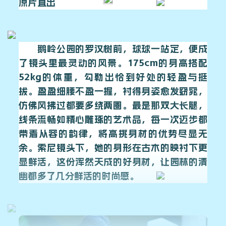
原片直出
鹅岭公园的罗汉树前，球球一站定，便成
了镜头里最灵动的风景。175cm的身高搭配
52kg的体重，勾勒出恰到好处的轻盈与挺
拔。盈盈细腰不盈一握，衬得身姿愈发窈窕，
仿佛风拂过都要多绕两圈。最是那双大长腿，
线条流畅如精心雕琢的艺术品，每一次迈步都
带着从容的韵律，将高挑身材的优势尽显无
余。索尼镜头下，她的身形在古木的映衬下更
显鲜活，这份浑然天成的好身材，让园林的清
幽都多了几分鲜活的时尚感。