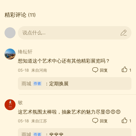
精彩评论
(11)
说点什么...
绛纭轩
想知道这个艺术中心还有其他精彩展览吗？
萧勤的《宇宙大爆发-2》撞进视线——红与白激烈
05-18
来自河南
回复
1
交缠，弧线如引力拉扯，白域里浮游的红点，像初
生的恒星在混沌中眨眼睛。七十年画“光”，他画的何
雨城
：定期换展
止是视觉？那是东方哲思在画布上的脉搏：一点即
生，一光即道。站在这幅画前，我忽然懂了，所谓
敏
“非具象”，不过是把肉眼看不见的秩序，画得比具象
这艺术氛围太棒啦，抽象艺术的魅力尽显😍😍😍
更真。
05-18
来自江苏
回复
1
雨城
：🌹🌹🌹