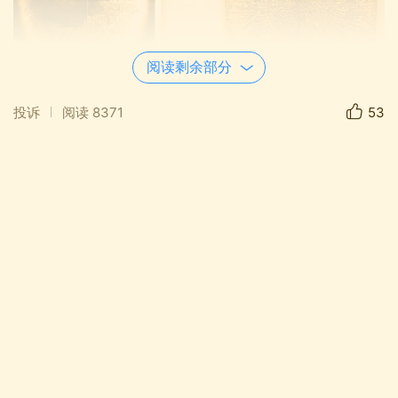
阅读剩余部分
投诉
阅读
8371
53
《灵光第46号·飘浮的残圆》与《元素No.11》并置
着，水墨的呼吸感与丙烯的爆发力，在尺寸与材质
的差异里彼此应答。张羽的纸本上，墨迹如气流般
游移；孟禄丁的方正画布上，色块如粒子般自中心
迸发。它们不争高下，只是默默证明：抽象不是空
无一物，而是把最沉的思考，炼成最轻的浮游。