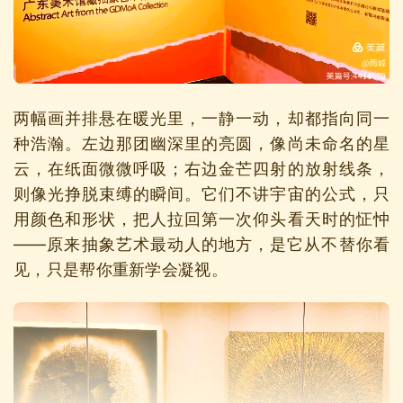
两幅画并排悬在暖光里，一静一动，却都指向同一
种浩瀚。左边那团幽深里的亮圆，像尚未命名的星
云，在纸面微微呼吸；右边金芒四射的放射线条，
则像光挣脱束缚的瞬间。它们不讲宇宙的公式，只
用颜色和形状，把人拉回第一次仰头看天时的怔忡
——原来抽象艺术最动人的地方，是它从不替你看
见，只是帮你重新学会凝视。