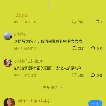
争不抢，只把岁月酿成墙缝里钻出的青苔，和门环
上磨得发亮的铜绿。
会员表情
05-15
来自广东
回复
1
小溪
这描写太绝了，我仿佛置身其中啦😎😎😎
05-17
来自浙江
回复
点赞
小財神🇭🇰🇲🇴
能想象到那幸福的画面，太让人羡慕啦🥳
05-16
来自江苏
回复
点赞
更多评论
他穿蓝花衬衫，她撑黑伞，两人并肩走着，影子在
石板上慢慢拉长、交叠。左边模特身上那条红裙鲜
杨子（tiger妈妈）
亮得晃眼，右边摩托后视镜里，正映出另一把黄伞
关注