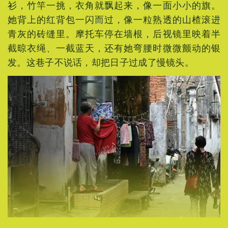
衫，竹竿一挑，衣角就飘起来，像一面小小的旗。
她背上的红背包一闪而过，像一粒熟透的山楂滚进
青灰的砖缝里。摩托车停在墙根，后视镜里映着半
截晾衣绳、一截蓝天，还有她弯腰时微微颤动的银
发。这巷子不说话，却把日子过成了慢镜头。