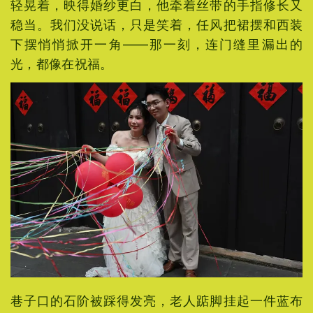
轻晃着，映得婚纱更白，他牵着丝带的手指修长又
稳当。我们没说话，只是笑着，任风把裙摆和西装
下摆悄悄掀开一角——那一刻，连门缝里漏出的
光，都像在祝福。
巷子口的石阶被踩得发亮，老人踮脚挂起一件蓝布