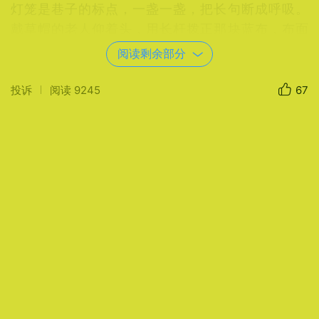
灯笼是巷子的标点，一盏一盏，把长句断成呼吸。
戴草帽的老人仰着头，用长杆拨正那块蓝布，布面
一抖，光就斜斜地淌下来，落在他手背上。行人从
阅读剩余部分
布影里穿过，电动车叮铃铃地绕过水洼，连空气都
带着旧砖墙晒暖后的微尘味。这里没有“景点”二字，
投诉
阅读
9245
67
只有生活自己在走动。