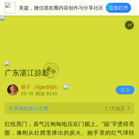
美篇，微信朋友圈内容创作与分享社区
愉快自由-轻语 - Valse No 2 for Gu
广东湛江掠影
杨子（tiger妈妈）
关注
05-15
阅读 9245
分享我的旅行点滴
2.1万成员
红纸黑门，喜气沉甸甸地压在门楣上。“福”字烫得亮
眼，像刚从灶膛里捧出的炭火。她手里的红气球轻