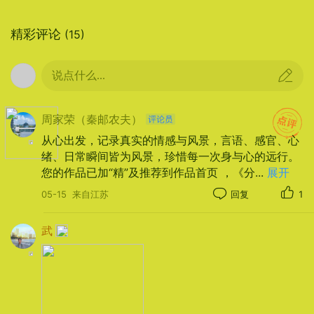
精彩评论
(15)
说点什么...
周家荣（秦邮农夫）
从心出发，记录真实的情感与风景，言语、感官、心
绪、日常瞬间皆为风景，珍惜每一次身与心的远行。
您的作品已加“精”及推荐到作品首页 ，《分
...
展开
05-15
来自江苏
回复
1
武
石板被雨水洗得发青，伞面滑落的水珠在缝隙里积
成小镜，照见灯笼的倒影、行人的鞋尖、还有檐角
翘起的一小截飞灰。伞下的人步子不急，像怕惊扰
了这巷子百年来养成的节奏。古建筑静默伫立，不