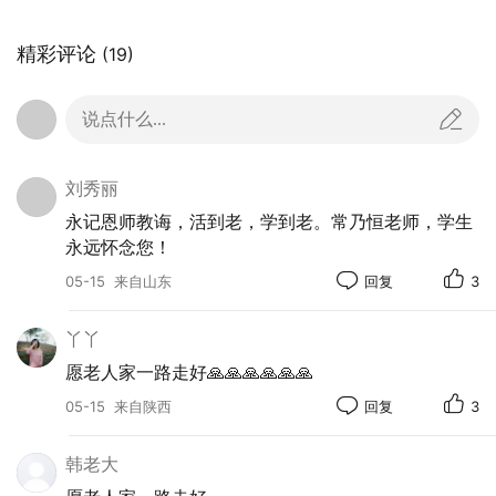
精彩评论
(19)
说点什么...
刘秀丽
永记恩师教诲，活到老，学到老。常乃恒老师，学生
永远怀念您！
05-15
来自山东
回复
3
丫丫
愿老人家一路走好🙏🙏🙏🙏🙏🙏
05-15
来自陕西
回复
3
韩老大