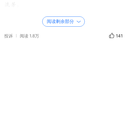
流芳。
诗和挽联
阅读剩余部分
投诉
阅读
1.8万
141