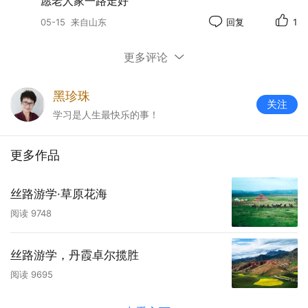
愿老人家一路走好
05-15
来自山东
回复
1
更多评论
社长宋旭先悼恩师挽联
黑珍珠
关注
学习是人生最快乐的事！
更多作品
丝路游学·草原花海
阅读
9748
尹长山《敬挽恩师常乃恒先生》
丝路游学，丹霞卓尔揽胜
阅读
9695