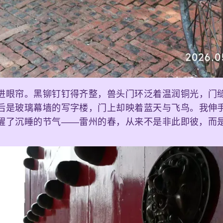
进眼帘。黑铆钉钉得齐整，兽头门环泛着温润铜光，门
后是玻璃幕墙的写字楼，门上却映着蓝天与飞鸟。我伸
醒了沉睡的节气——雷州的春，从来不是非此即彼，而