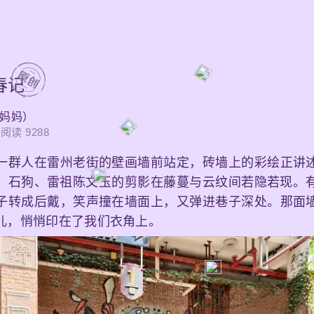
春记
er妈妈）
阅读 9288
一群人在雷州老街的壁画墙前站定，砖墙上的彩绘正讲
、石狗、雷祖陈文玉的剪影在藤蔓与云纹间若隐若现。
子转成后戴，笑声撞在墙面上，又弹进巷子深处。那面
儿，悄悄印在了我们衣角上。