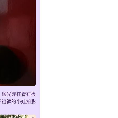
，暖光浮在青石板
开裆裤的小娃拍影