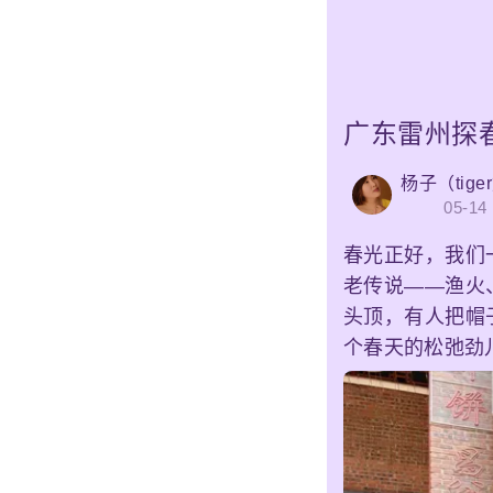
广东雷州探
杨子（tig
05-14
春光正好，我们
老传说——渔火
头顶，有人把帽
个春天的松弛劲