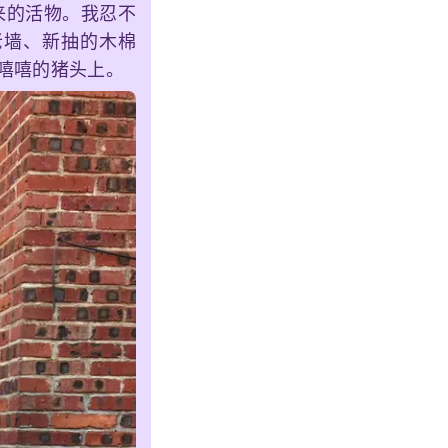
来的活物。我忍不
老墙、新抽的木棉
笑嘻嘻的猪头上。