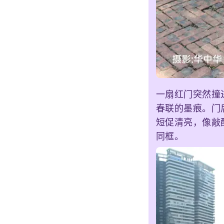
一扇红门突然撞
春联的墨痕。门
短促清亮，像敲
同框。