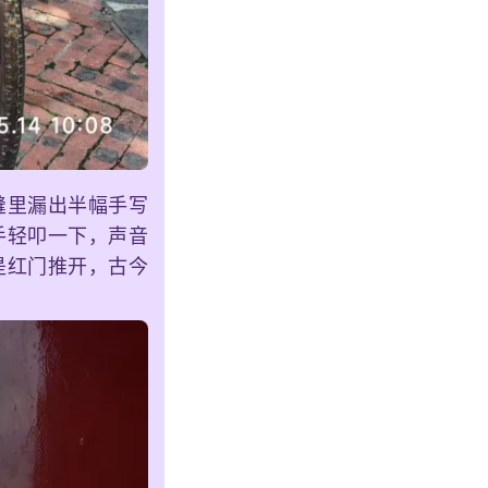
缝里漏出半幅手写
手轻叩一下，声音
是红门推开，古今