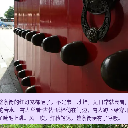
整条街的红灯笼都醒了，不是节日才挂，是日常就亮着
的春水。有人举着“古茗”纸杯倚在门边，有人蹲下给穿
子睫毛上跳。风一吹，灯穗轻晃，整条街便有了呼吸。