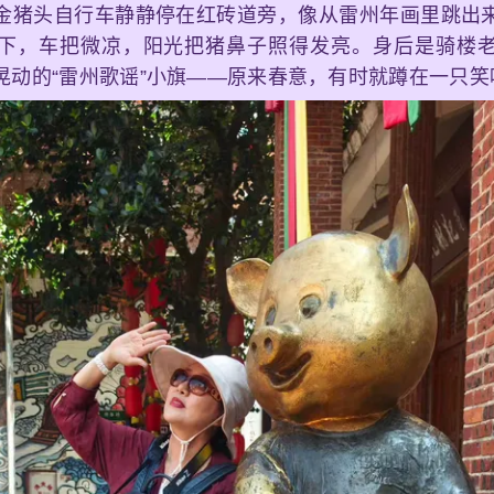
金猪头自行车静静停在红砖道旁，像从雷州年画里跳出
下，车把微凉，阳光把猪鼻子照得发亮。身后是骑楼
晃动的“雷州歌谣”小旗——原来春意，有时就蹲在一只