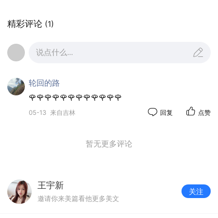
精彩评论
(1)
说点什么...
轮回的路
🌹🌹🌹🌹🌹🌹🌹🌹🌹🌹🌹🌹
05-13
来自吉林
回复
点赞
暂无更多评论
此次邀请青年志愿者参观科普馆，既帮志愿者
王宇新
关注
掌握避险技能，也为组建志愿宣讲队伍、打通基层
邀请你来美篇看他更多美文
科普宣传渠道打下基础，有效拓宽了防震减灾服务