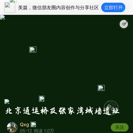
美篇，微信朋友圈内容创作与分享社区
滚滚长江东逝水
北京通运桥及张家湾城墙遗址
Qxg
关注
05-12
阅读 1.0万