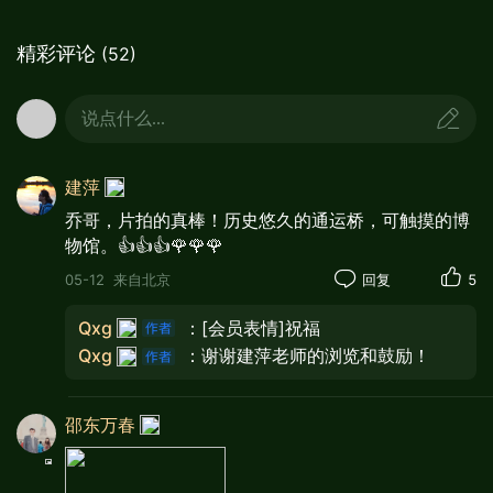
精彩评论
(52)
说点什么...
建萍
乔哥，片拍的真棒！历史悠久的通运桥，可触摸的博
物馆。👍👍👍🌹🌹🌹
05-12
来自北京
回复
5
Qxg
：[会员表情]祝福
Qxg
：谢谢建萍老师的浏览和鼓励！
邵东万春