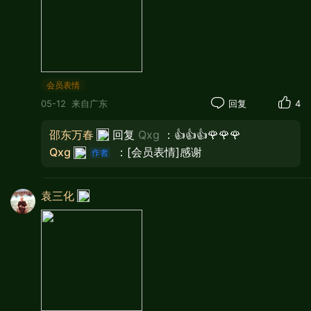
那块新立的大理石碑就立在桥头树荫下，
会员表情
字迹端方：“全国重点文物保护单位——
05-12
来自广东
回复
4
大运河张家湾城墙及通运桥”，落款是
2018年7月。碑面光洁，映着天光，也映着
邵东万春
回复
Qxg
：👍👍👍🌹🌹🌹
Qxg
：[会员表情]感谢
桥上走过的老人、拍照的少年、推着童车
的妈妈。历史不是封存在玻璃柜里的标
本，它就在这碑与桥之间，在石狮子微翘
袁三化
的嘴角里，在路人驻足时投下的一小片影
子里。