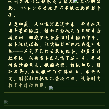
水利工程以及张家湾古镇民风民俗的实
物。1995年公布为北京市市级文物保护单
位。
正逢初夏，风从运河故道吹来，带着水汽
与青苔的微腥。桥面石板被几百年脚步磨
得温润，凹痕里还嵌着旧时车辙的印子。
抬手抚过栏板，指尖触到那浮雕的莲叶宝
瓶——不是常见的云龙或瑞兽，却更显朴
拙虔诚，仿佛当年匠人凿下这一刀，是为
祈愿漕船顺流、粮船安稳。桥拱如弓，静
卧在萧太后运粮河的余脉之上，水虽已
浅，倒影却仍把三孔叠成六洞，恍若时光
打了个对称的结。