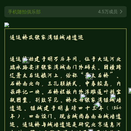
手机随拍俱乐部
4.5万成员
通运桥及张家湾镇城墙遗迹
通运桥始建于明万历年间，位于大运河北
端水路要津张家湾城南门外码头。因横跨
辽萧太后运粮河上，俗称“萧太后桥”。
石桥南北向，三孔联拱式，中券较高，内
嵌碑记一块。石桥栏板内外浮雕莲叶形宝
瓶图案，别致罕见。桥北为张家湾镇城墙
遗迹。镇城建于明嘉靖四十三年（1564
年），四面设门。现古城尚存南面城墙遗
迹。通运桥与城墙遗迹是研究北京通惠河