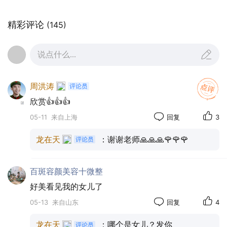
排”的招牌相映成趣，传统与现代的碰撞，让这场巡
游多了几分接地气的烟火气。
精彩评论
(145)
说点什么...
抵达岱顶时，已经进12点，阳光顶光，远处的群
山若隐若现。站在泰山之巅的巨石上，几位身着汉服
周洪涛
的女子衣袂飞扬，背后是漫山的海棠花海，脚下是镌
欣赏👍👍👍
刻着历代帝王封禅铭文的摩崖石刻。
05-11
来自上海
回复
3
龙在天
：谢谢老师🙏🙏🙏🌹🌹🌹
她们手持花枝，或凭栏远眺，或轻挥衣袖，将汉服
的雅致与泰山的雄奇融为一体。
百斑容颜美容十微整
好美看见我的女儿了
05-13
来自山东
回复
4
在“五岳独尊”的石刻前，百名汉服爱好者拉起写
着“海棠花开等你来”的横幅，红的、粉的、蓝的、
龙在天
：哪个是女儿？发你