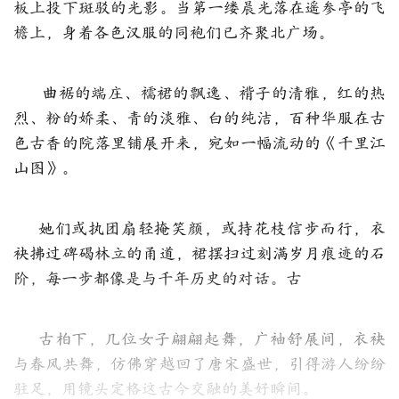
板上投下斑驳的光影。当第一缕晨光落在遥参亭的飞
檐上，身着各色汉服的同袍们已齐聚北广场。
曲裾的端庄、襦裙的飘逸、褙子的清雅，红的热
烈、粉的娇柔、青的淡雅、白的纯洁，百种华服在古
色古香的院落里铺展开来，宛如一幅流动的《千里江
山图》。
她们或执团扇轻掩笑颜，或持花枝信步而行，衣
袂拂过碑碣林立的甬道，裙摆扫过刻满岁月痕迹的石
阶，每一步都像是与千年历史的对话。古
古柏下，几位女子翩翩起舞，广袖舒展间，衣袂
与春风共舞，仿佛穿越回了唐宋盛世，引得游人纷纷
驻足，用镜头定格这古今交融的美好瞬间。