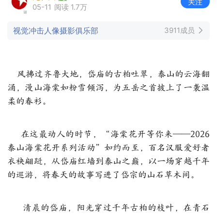
关注
05-11
阅读 1.7万
视觉冲击人像摄影俱乐部
3911成员
风拂过齐鲁大地，岱庙的古柏吐翠，泰山的云海翻
涌，漫山海棠如粉雪倾泻，为五岳之首披上了一袭温
柔的春衫。
在这最动人的时节，“海棠花开等你来——2026
泰山海棠花开系列活动”如约而至，百名汉服爱好者
衣袂翩跹，从岱庙红墙到泰山之巅，以一场穿越千年
的巡游，将春天的故事写进了岱宗的山石草木间。
清晨的岱庙，阳光穿过千年古柏的枝叶，在青石