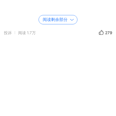
从岱庙出发，一路向泰山之巅前行，沿途的风光渐
阅读剩余部分
渐从古朴庄重转向雄奇壮阔。
投诉
阅读
1.7万
279
当索道缓缓攀升，漫山的海棠花便撞入眼帘，粉
白的花瓣如云霞般铺满山坡，与苍松翠柏相映成趣，
将巍峨的泰山晕染出几分江南的温婉。
巡游队伍沿着天街牌坊前行，青石板路上，汉服爱好
者们步履从容，与身边的游客、挑山工、叫卖声交织
在一起，构成了一幅鲜活的春日市井图。
天街的商铺前，身着汉服的姑娘们与“正新鸡