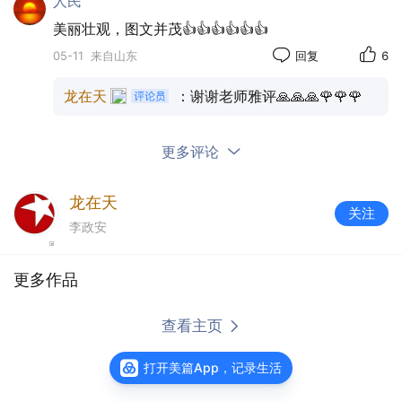
人民
美丽壮观，图文并茂👍👍👍👍👍👍
05-11
来自山东
回复
6
这场跨越岱庙与泰山的汉服巡游，不仅是一场视
龙在天
：谢谢老师雅评🙏🙏🙏🌹🌹🌹
觉的盛宴，更是一次文化的传承与对话。
更多评论
龙在天
关注
李政安
更多作品
查看主页
打开美篇App，记录生活