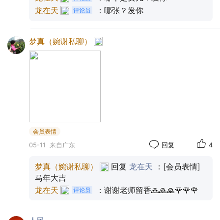
白的华服在青山花海间格外耀眼，笑声与欢呼声在山
龙在天
：哪张？发你
巅回荡，为泰山增添了一抹灵动的色彩。
梦真（婉谢私聊）
会员表情
05-11
来自广东
回复
4
梦真（婉谢私聊）
回复
龙在天
：[会员表情]
马年大吉
龙在天
：谢谢老师留香🙏🙏🙏🌹🌹🌹