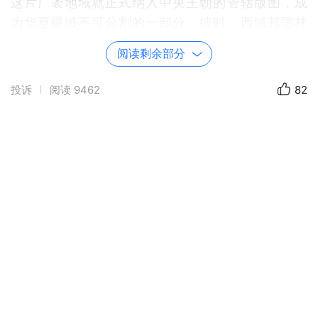
这片广袤地域就正式纳入中央王朝的管辖版图，成
为华夏疆域不可分割的一部分。彼时，西域邦国林
立，习俗各异。汉朝并未强推中原郡县制，而是设
阅读剩余部分
立西域都护府，以军事镇摄为后盾，行因俗而治之
策。既宣示中央权威，又尊重地域传统，开创了一
投诉
阅读
9462
82
种包容而务实的边疆治理模式。史载，当时西域都
护府的辖境大致涵盖今天新疆及中亚部分地区，面
积达两百多万平方公里，是华夏版图向西延伸的重
要屏障，也是东西方文明交流的核心枢纽。
在西域归属华夏的历史长卷中，“投笔从戎”的班超留
下了浓墨重彩的一笔。公元73年，书生出身的班超
毅然投笔从戎，仅率三十六名使团勇士出使西域。
凭借“不入虎穴，焉得虎子”的非凡胆略与家国担当，
他纵横西域数十载，平定叛乱、震慑外敌，先后收
服鄯善、龟兹，击退贵霜大军，剿灭焉耆、危须、
尉犁三国，让西域五十余国悉数归附东汉，重新稳