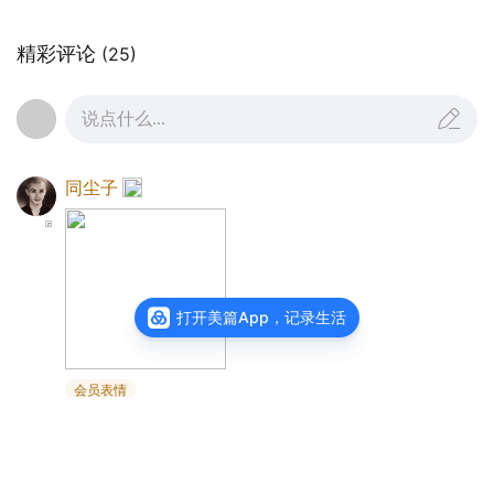
固了中原王朝对西域的管辖，用一腔热血守护了华
夏疆土的完整。
精彩评论
(25)
班超的胆略，守护的是两汉的西域；而今日新疆的
安宁，需要的则是更为宏大的治理智慧。如今，新
说点什么...
疆之“新”早已超越了“故土新归”的初始含义，更体现
在新时代的盛世华章之中。这片热土上，聚居着维
同尘子
吾尔、汉、哈萨克、回、蒙古等五十多个民族，包
容着佛教、道教、伊斯兰教、基督教等多种宗教。
多元文化交织、多样习俗共生，治理难度可想而
知。但在新时代的制度体系下，各民族手足相亲、
打开美篇App，记录生活
守望相助，多元文化兼容并蓄，各族群众安居乐
业，缔造了多民族共融发展的生动范例。反观当今
会员表情
世界一些地区，战火纷飞、民众流离失所，而某些
05-13
来自山西
回复
3
个人、政客或国家却以所谓人权问题对中国的新疆
治理横加指责。新疆今天的安定团结、繁荣发展，
长岸一村
：🍵🍵🍵🌹🌹🌹
就是对一切无端指责最有力的回击，也是中国边疆