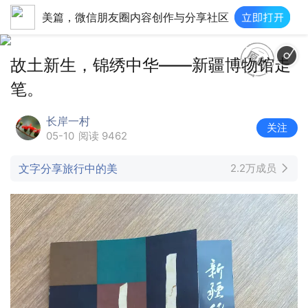
美篇，微信朋友圈内容创作与分享社区
吐鲁番的葡萄熟了 (伴奏
故土新生，锦绣中华——新疆博物馆走
笔。
长岸一村
关注
05-10
阅读 9462
文字分享旅行中的美
2.2万成员