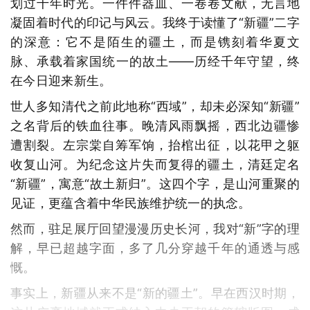
划过千年时光。一件件器皿、一卷卷文献，无言地
凝固着时代的印记与风云。我终于读懂了“新疆”二字
的深意：它不是陌生的疆土，而是镌刻着华夏文
脉、承载着家国统一的故土——历经千年守望，终
在今日迎来新生。
世人多知清代之前此地称“西域”，却未必深知“新疆”
之名背后的铁血往事。晚清风雨飘摇，西北边疆惨
遭割裂。左宗棠自筹军饷，抬棺出征，以花甲之躯
收复山河。为纪念这片失而复得的疆土，清廷定名
“新疆”，寓意“故土新归”。这四个字，是山河重聚的
见证，更蕴含着中华民族维护统一的执念。
然而，驻足展厅回望漫漫历史长河，我对“新”字的理
解，早已超越字面，多了几分穿越千年的通透与感
慨。
事实上，新疆从来不是“新的疆土”。早在西汉时期，