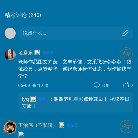
建于1236年，最初为木桥，现存桥梁为1823
精彩评论
(246)
年重建的石拱结构，连接剑桥市中心与麦克
达伦学院，古老而典雅，默默见证着剑桥的
说点什么...
日升月落。穿过桥洞，我仿佛穿越了时空的
隧道，来到了一个静谧的世界。
老秦东
老师作品图文并茂，文丰笔健，文采飞扬👍👍👍！致
敬经典，点赞精华。遥祝老师身体健康，创作愉快🌹
🌹🌹
05-09
来自天津
回复
7
lyq
：谢谢老师精彩点评鼓励！ 祝您春日
安康！
王治伟（不私聊）