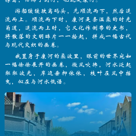
游船缓缓驶离码头，先顺流而下，然后逆
流而上。顺流而下时，康河是条温柔的时光
甬道，逆流而上时，它又化作倒带的史书，
将散落的文明碎片一一拾起，拼成一幅古代
与现代交织的画卷。
我置身于康河的柔波里，眼前的世界宛如
一幅徐徐展开的画卷，微风吹拂，河水泛起
粼粼波光，岸边垂抑依依，枝叶在风中摇
曳，似在与河水低语。