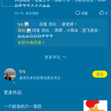
时因绝望而叹息。
👍🌹🌹🌹🎉🎉🎉🙏🙏
05-15
来自湖南
回复
6
建于1831年的剑桥叹息桥的外形和结构与
威尼斯叹息桥相仿，但因学生文化赋予了此
lyq
回复
冀柏
：谢老师！
桥独特的含义：其一，剑桥大学学术考核严
冀柏
回复
冀柏
：周周，小雨伞，思飞若谷：
格，未通过考试的学生行经此桥时经常发出
🙏🙏🙏👍👍👍🌹🌹🌹
叹息，校方借此警示学生须勤奋学习；其
全部15条回复
二，犯错学生被要求面对河水反思，悔过时
常发出叹息。
更多评论
这种文化现象使它成为剑桥学子情感共
lyq
鸣的象征，被英国女王视为剑桥最具代表性
关注
邀请你来美篇看他更多美文
的建筑之一。中国现代最伟大诗人之一徐志
摩的《再别康挢》中提到的“康桥”即指此
更多作品
桥。
一个皓翁的六一遐想