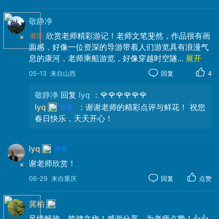
敬静净
欣赏老师精彩游记！老师文笔斐然，作品很有画
面感，好像一位资深的导游带着人们游览具有浪漫气
息的康河，老师乘船游览，好像穿越时空隧
...
展开
05-13
来自山西
回复
4
敬静净
回复
lyq
：🌹🌹🌹🌹🌹🌹
lyq
：谢谢老师的精彩点评与鲜花！ 祝您
春日快乐，天天开心！
（此图片选自网络，致谢原作者！）
lyq
紧接着，叹息桥出现在眼前。
谢老师欣赏！
此桥设计灵感来自意大利威尼斯的叹息
06-29
来自重庆
回复
点赞
桥。威尼斯叹息桥建于1603年，为封闭式拱
桥结构，两端联接法院与监狱，囚犯经此桥
冀柏
时只能透过小窗瞥见外界，传说死囚经此桥
风情畅旅，笔健文华！感谢分享，为老师点赞！👍👍