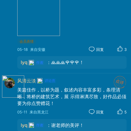
会员表情
05-18
来自安徽
回复
3
lyq
：🙏🙏🙏🌹🌹🌹！
风清云淡
美篇佳作，以桥为题，叙述内容丰富多彩，条理清
晰，将桥的建筑艺术，展 示得淋漓尽致，好作品必须
要为你点赞赠花！
05-11
来自黑龙江
回复
5
lyq
：谢老师的美评！