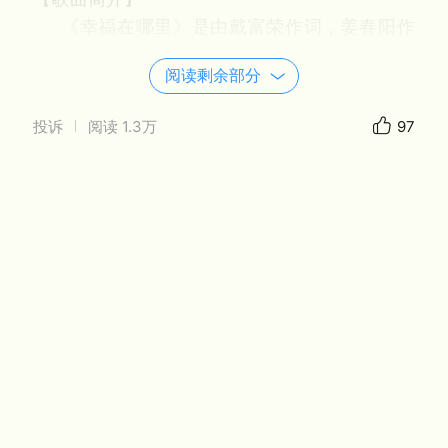
《幸福在哪里》是由戴富荣作词，姜春阳作
曲，殷秀梅演唱的歌曲，殷秀梅于1984年2月1
阅读剩余部分
日在1984年中央电视台春节联欢晚会演唱后开
始传唱，其实况录音于同年通过中国唱片发
投诉
阅读
1.3万
97
行。1985年，《幸福在哪里》获得第三届晨钟
奖优秀歌曲奖，“当代青年喜爱的歌”评选活动三
等奖。1988年，该曲获得新时期十年金曲奖。
2019年9月30日，该曲获得“唱响70年·我喜爱
的湖南金曲”金曲奖。
【歌曲赏析】
《幸福在哪里》是一首诞生于改革开放初期
的经典歌曲，以其明快的旋律和富有哲理的歌
词，传递了“幸福源于劳动与奋斗”的核心价值
观。歌词采用自问自答形式，结构清晰，富有