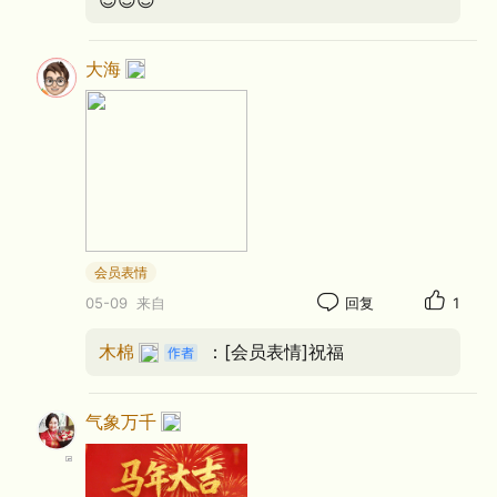
00:00
02:25
大海
《幸福在哪里》
作‌词：戴富荣
作‌曲：姜春阳
演唱：木 棉
会员表情
05-09
来自
回复
1
==================
木棉
：[会员表情]祝福
幸福在哪里
气象万千
朋友啊告诉你
它不在柳荫下