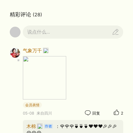
哲理。
精彩评论
(28)
‌ 《幸福在哪里》从曲式结构‌上采用二段式加
补充，旋律以第一句节奏为基础贯穿发展，多用‌
说点什么...
切分节奏‌，前紧后松，增强律动感。旋律风格‌采
用F大调，中速明快，主歌平稳如对话，副歌音
气象万千
域升高、节奏拉宽，情绪更坚定有力。演唱处理‌
上殷秀梅以‌圆润纯净的音色、宽广音域和充沛情
感‌演绎，使歌曲既亲切又富有感染力，成为一代
人的集体记忆。‌‌1984年春晚演唱后迅速传遍全
国，成为‌全民金曲‌。
会员表情
05-08
来自四川
回复
2
木棉
：🌹🌹🌹🍵🍵🍵❤️❤️❤️🎉🎉🎉
😊😊😊