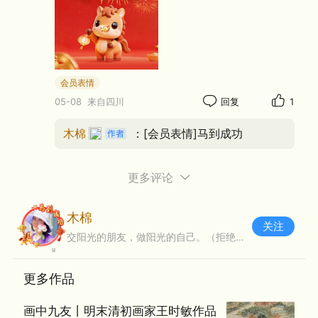
也不在温室里
它在辛勤的工作中
它在艰苦的劳动里
啊幸福就在你晶莹的汗水里
会员表情
啊幸福就在你晶莹的汗水里
05-08
来自四川
回复
1
木棉
：[会员表情]马到成功
幸福在哪里
朋友啊告诉你
它不在月光下
更多评论
也不在睡梦里
木棉
它在辛勤的耕耘中
关注
交阳光的朋友，做阳光的自己。（拒绝私聊）
它在知识的宝库里
啊幸福就在你闪光的智慧里
更多作品
啊幸福就在你闪光的智慧里
画中九友丨明末清初画家王时敏作品