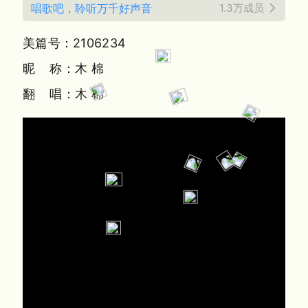
唱歌吧，聆听万千好声音
1.3万成员
美篇号：2106234
昵 称：木 棉
翻 唱：木 棉