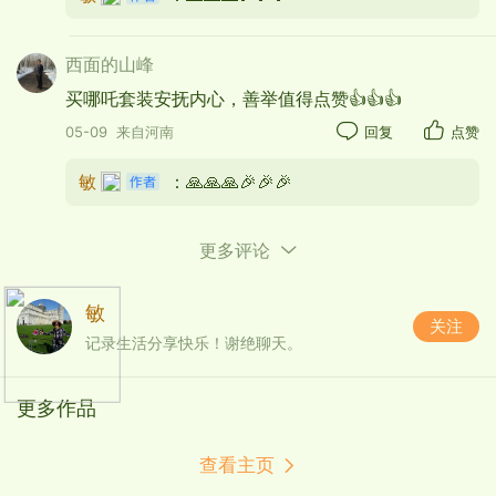
西面的山峰
买哪吒套装安抚内心，善举值得点赞👍👍👍
和宝贝母亲见面时又跑来一个男孩，原来他是双胞
05-09
来自河南
回复
点赞
胎兄弟的哥哥，我一时感觉有些尴尬，不知道还有
敏
：🙏🙏🙏🎉🎉🎉
一个6岁的男孩，如果事先知道一定也会为他买一套
的…妈妈说他衣服很多，马上就要上小学了。妈妈在
槟榔厂打工（昨天休班在家）每天计件工资月收入
更多评论
有4-5千元，爸爸下地干活买点农产品扶养三个孩
子。姑婆开小卖铺挣点零钱…(阿婆是宝贝爷爷的姑
敏
关注
姑，辈分很高的呀！）
记录生活分享快乐！谢绝聊天。
更多作品
查看主页