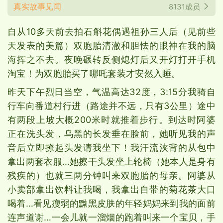
真实故事见闻
8131成员
自从10多天前去拍石斛花偶遇祖孙三人后（见前些
天发表的美篇）双胞胎清澈和胆怯的眼神在我的脑
海挥之不去。夜晚碾转反侧熄灯后又开灯打开手机
淘宝！为双胞胎买了哪吒套装才安然入睡。
昨天下午烈日当空，气温高达32度，3:15分我骑自
行车向番道村行进（路途并不远，只有3公里）途中
有两段上坡大概200米时就推着步行。到达时阿婆
正在洗头发，乌黑的长发垂在脸前，她听见我的声
音后立即撩起头发请我坐下！我汗流浃背的从包中
拿出两套衣服…她擦干头发坐上轮椅（她本人是身有
残疾的）也就三两分钟叫来双胞胎的母亲。阿婆从
小卖部拿出饮料让我喝，我拿出自带的菊花茶大口
喝着…看见瘦弱的黝黑皮肤的年轻妈妈来到我的面前
连声道谢…一会儿就一溜烟的跑着叫来一个宝贝，手