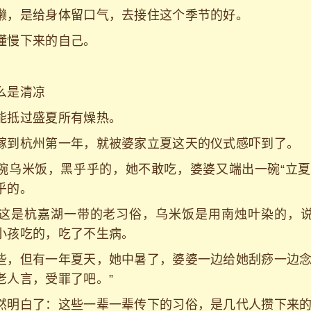
懒，是给身体留口气，去接住这个季节的好。
懂慢下来的自己。
么是清凉
能抵过盛夏所有燥热。
嫁到杭州第一年，就被婆家立夏这天的仪式感吓到了。
碗乌米饭，黑乎乎的，她不敢吃，婆婆又端出一碗“立夏
乎的。
这是杭嘉湖一带的老习俗，乌米饭是用南烛叶染的，
小孩吃的，吃了不生病。
些，但有一年夏天，她中暑了，婆婆一边给她刮痧一边念
老人言，受罪了吧。”
然明白了：这些一辈一辈传下的习俗，是几代人攒下来