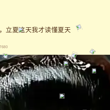
，立夏这天我才读懂夏天
7680