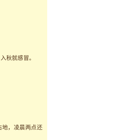
年入秋就感冒。
。
沾地，凌晨两点还