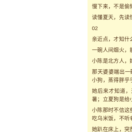
慢下来，不是偷
读懂夏天，先读
02
亲近点，才知什
一碗人间烟火，
小陈是北方人，
那天婆婆端出一
小狗，蒸得胖乎
她后来才知道，
暑；立夏狗是给
小陈那时不信这
吃乌米饭，不听
她趴在床上，突