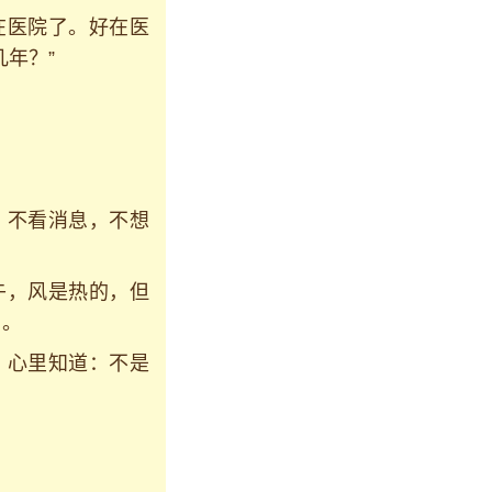
在医院了。好在医
年？”
，不看消息，不想
午，风是热的，但
符。
，心里知道：不是