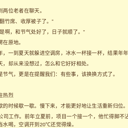
到两位老者在聊天。
该翻竹席、收厚被子了。”
“是啊，和节气处好了，日子就顺了。”
愣在原地。
年，一到夏天就躲进空调房，冰水一杯接一杯，结果年
天，却从来没想过，怎么和它好好相处。
是节气，更是在提醒我们：有些事，该换换方式了。
住热烈
歇的时候歇一歇。慢下来，才能更好地让生活重新归位
公司工作。前年立夏前，项目一个接一个，他忙得脚不
当水喝，空调开到20℃还觉得燥。