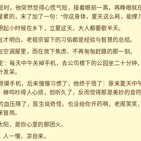
班时，他突然觉得心慌气短，接着眼前一黑，再睁眼就
是累的，末了加了一句：“你这身体，夏天这么耗，能撑几
想起小时候在乡下，立夏这天，大人都要歇半天。
在才明白，老祖宗留下的习俗都是经验与智慧的总结。
在空调屋里，而在放下焦虑、不再匆匆赶路的那一刻。
定：每天中午关掉手机，去公司楼下的公园坐二十分钟
叶发呆。
想摸手机，后来慢慢习惯了，他终于悟了：原来夏天中
；蝉鸣吵得人心烦，但听久了，反而觉得那是美妙的音
的血压降了，医生说奇怪，也没给你开药啊，老周笑笑
来管用。
太阳，是你心里的那团火。
；人一慢，凉自来。