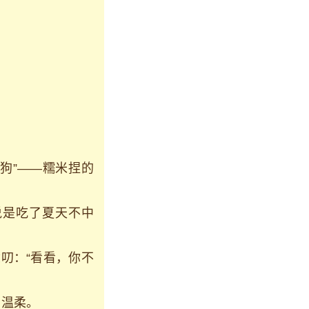
狗”——糯米捏的
说是吃了夏天不中
叨：“看看，你不
的温柔。