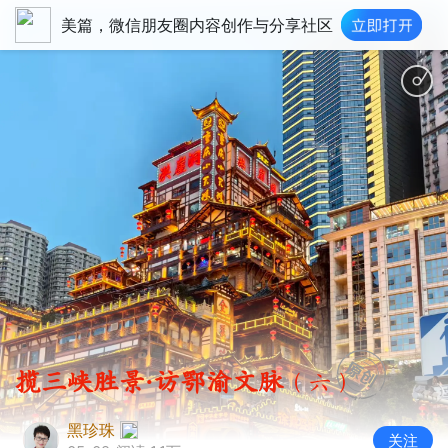
美篇，微信朋友圈内容创作与分享社区
揽三峡胜景·访鄂渝文脉
（六）
黑珍珠
关注