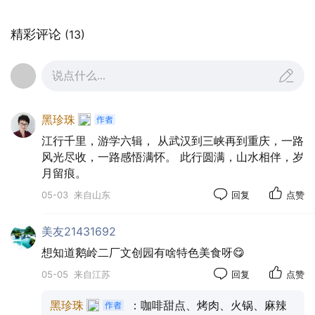
精彩评论
(13)
说点什么...
黑珍珠
江行千里，游学六辑， 从武汉到三峡再到重庆，一路
风光尽收，一路感悟满怀。 此行圆满，山水相伴，岁
月留痕。
05-03
来自山东
回复
点赞
鹅岭二厂旧址
美友21431692
想知道鹅岭二厂文创园有啥特色美食呀😋
05-05
来自江苏
回复
点赞
黑珍珠
：咖啡甜点、烤肉、火锅、麻辣