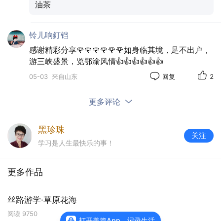
油茶
铃儿响釘铛
感谢精彩分享🌹🌹🌹🌹🌹🌹如身临其境，足不出户，
游三峡盛景，览鄂渝风情👍👍👍👍👍👍
05-03
来自山东
回复
2
更多评论
二厂咖啡馆
黑珍珠
关注
学习是人生最快乐的事！
更多作品
丝路游学·草原花海
阅读
9750
打开美篇App，记录生活