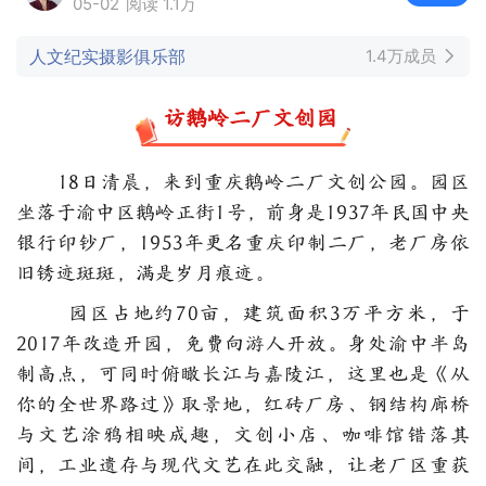
05-02
阅读 1.1万
人文纪实摄影俱乐部
1.4万成员
访鹅岭二厂文创园
18日清晨，来到重庆鹅岭二厂文创公园。园区
坐落于渝中区鹅岭正街1号，前身是1937年民国中央
银行印钞厂，1953年更名重庆印制二厂，老厂房依
旧锈迹斑斑，满是岁月痕迹。
园区占地约70亩，建筑面积3万平方米，于
2017年改造开园，免费向游人开放。身处渝中半岛
制高点，可同时俯瞰长江与嘉陵江，这里也是《从
你的全世界路过》取景地，红砖厂房、钢结构廊桥
与文艺涂鸦相映成趣，文创小店、咖啡馆错落其
间，工业遗存与现代文艺在此交融，让老厂区重获