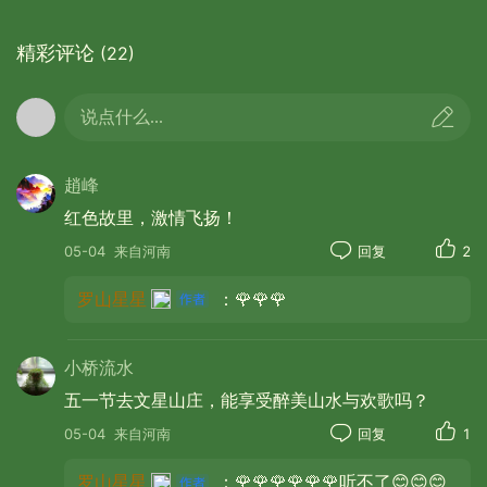
精彩评论
(22)
说点什么...
趙峰
01:09
红色故里，激情飞扬！
庆典现场，热闹非凡。五星红旗在空中迎风飘
05-04
来自河南
回复
2
扬。六斗尖文星山庄开业大吉。人群熙熙攘攘，吉
日良辰时礼炮齐鸣，花炮在空中展示吉祥！欢声笑
罗山星星
：🌹🌹🌹
语回荡在整个山谷。我们的艺术团成员们，身着鲜
艳的演出服，脸上洋溢着自信和喜悦，仿佛一群灵
小桥流水
动的精灵，即将为大家带来一场视觉和听觉的盛
五一节去文星山庄，能享受醉美山水与欢歌吗？
宴。
05-04
来自河南
回复
1
罗山星星
：🌹🌹🌹🌹🌹🌹听不了😊😊😊