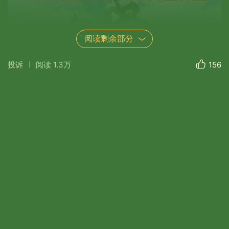
阅读剩余部分
投诉
阅读
1.3万
156
16:17
当我们的车队缓缓驶入青蓬村，那清新的空气
便扑面而来，混合着泥土的芬芳和山间野花的香
气。远处，青山如黛，连绵起伏，仿佛是大自然铺
开的一幅壮丽画卷。村庄里，错落有致的房屋，袅
袅升起的炊烟，还有那在田间地头劳作的村民，构
成了一宁静而又和谐的乡村景象。