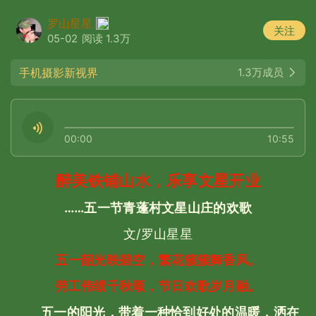
罗山星星
关注
05-02
阅读 1.3万
手机摄影新视界
1.3万成员
00:00
10:55
醉美铁铺山水，乐享文星开业
……五一节青蓬村文星山庄的欢歌
文/罗山星星
五一韶光映碧空，繁花簇簇舞香风。
劳工伟绩千秋颂，节日欢歌岁月融。
五一的阳光，带着一种恰到好处的温暖，洒在