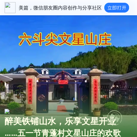
美篇，微信朋友圈内容创作与分享社区
醉美铁铺山水，乐享文星开业
……五一节青蓬村文星山庄的欢歌