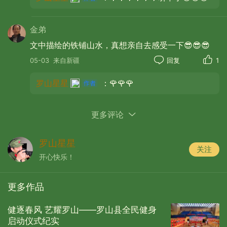
金弟
文中描绘的铁铺山水，真想亲自去感受一下😎😎😎
05-03
来自新疆
回复
1
罗山星星
：🌹🌹🌹
更多评论
01:01
江红担任主持，声声温婉叙盛景，句
罗山星星
关注
句深情贺开张，热闹氛围瞬间拉满。
开心快乐！
更多作品
健逐春风 艺耀罗山——罗山县全民健身
启动仪式纪实