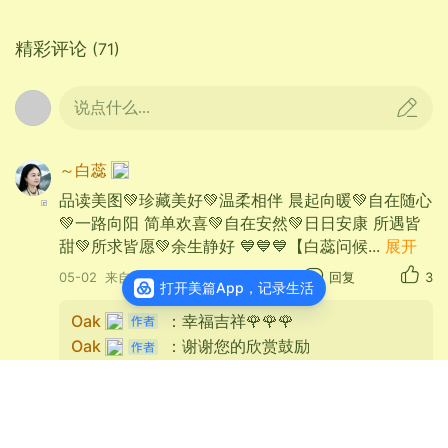
精彩评论
(71)
说点什么...
～白蕊
品读美图💚珍藏美好💚温柔相伴 晨起向暖💚自在随心
💚一路向阳 简单欢喜💚自在安然💚日日安康 所遇皆
甜💚所求皆愿💚余生静好 💙💙💙【白蕊问候
...
展开
05-02
来自重庆
回复
3
打开美篇App，记录生活
Oak
：幸福吉祥🌹🌹🌹
Oak
：谢谢您的欣赏鼓励
猪小屁
蔷薇花开一溪春水，如诗如画👍👍👍