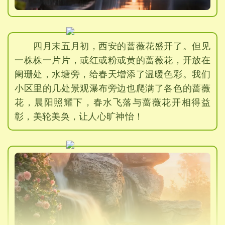
四月末五月初，西安的蔷薇花盛开了。但见
一株株一片片，或红或粉或黄的蔷薇花，开放在
阑珊处，水塘旁，给春天增添了温暖色彩。我们
小区里的几处景观瀑布旁边也爬满了各色的蔷薇
花，晨阳照耀下，春水飞落与蔷薇花开相得益
彰，美轮美奂，让人心旷神怡！