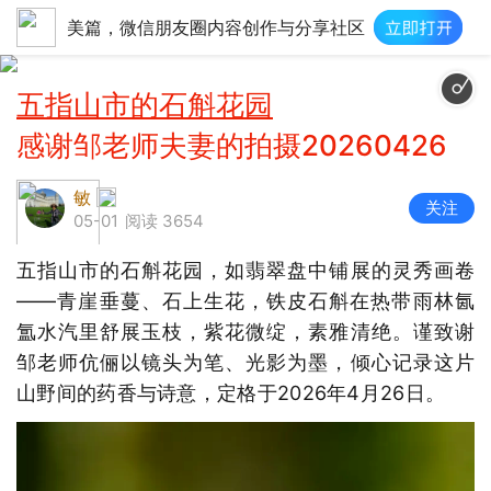
美篇，微信朋友圈内容创作与分享社区
五指山市的石斛花园
‍感谢邹老师夫妻的拍摄20260426
敏
关注
05-01
阅读 3654
五指山市的石斛花园，如翡翠盘中铺展的灵秀画卷
——青崖垂蔓、石上生花，铁皮石斛在热带雨林氤
氲水汽里舒展玉枝，紫花微绽，素雅清绝。谨致谢
邹老师伉俪以镜头为笔、光影为墨，倾心记录这片
山野间的药香与诗意，定格于2026年4月26日。