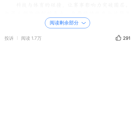
科技与体育的碰撞，让赛事影响力突破圈层。
机器人领跑的创新亮点，自带传播热度与话题流
量，吸引省内外媒体聚焦、网友热议，让新泰以
阅读剩余部分
“科技+生态”的全新形象走进大众视野。
投诉
阅读
1.7万
291
这种差异化的赛事IP打造，跳出了单纯体育竞技
的局限，将科技元素转化为城市宣传的独特符号，
为新泰文旅产业注入创新内核，推动城市知名度与
美誉度实现跨越式提升。
体育是流量入口，文旅是消费载体。
本届嘉年华秉持“参加赛事，带全家游新泰”
的理念，以赛事为纽带，串联青云湖生态风光、青
云山地质奇观、非遗文创体验、特色美食民宿等优