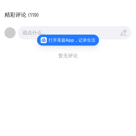
质资源，构建“赛事引流、文旅留客、消费增收”
精彩评论
(119)
的完整闭环 。
说点什么...
来自全国各地各地的3000多名参赛选手与游
打开美篇App，记录生活
客，在奔跑中饱览青云湖碧波荡漾、湖光山色的生
态盛景，闲暇时探访青云山的钟灵毓秀、感受非遗
暂无评论
手作的匠心传承，品尝新泰炒鸡、楼德煎饼等特色
美食，沉浸式体验“山水相依、文旅共生”的独特
魅力。
龙在天
关注
李政安
更多作品
查看主页