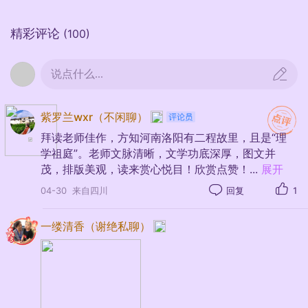
精彩评论
(100)
说点什么...
紫罗兰wxr（不闲聊）
拜读老师佳作，方知河南洛阳有二程故里，且是“理
学祖庭”。老师文脉清晰，文学功底深厚，图文并
茂，排版美观，读来赏心悦目！欣赏点赞！
...
展开
04-30
来自四川
回复
1
“水心云影闲相照，林下泉声静自
一缕清香（谢绝私聊）
来。”在程颢的笔下，月陂堤内外，林含
情，水有意，泉有声，物体志。显然是作者
追求超凡入圣、清静自如的理想境界，其中
亦蕴含着理趣。