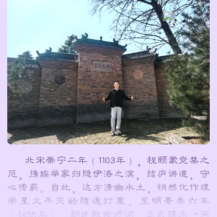
北宋崇宁二年（1103年），程颐蒙党禁之
厄，携族举家归隐伊洛之滨，结庐讲道，守
心传薪。自此，这方清幽水土，悄然化作理
学星火不灭的隐逸灯龛。至明景泰六年
（1455年），朝廷敕命颁诏，正式赐名“两