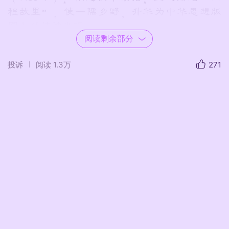
程故里”，使一隅乡野，升华为中华思想版
图上的精神坐标。
阅读剩余部分
投诉
阅读
1.3万
271