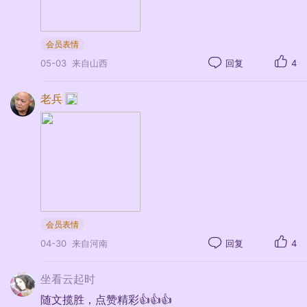
“遮断好山教不见，如何天意异人
谋。”程颐在诗中通过记录这一经历，反映
了自然天气与游览期待相违的真实场景，展
会员表情
现了诗人对自然与人事关系别开生面的朴素
05-03
来自山西
回复
4
思考，富含哲理。
老兵
会员表情
04-30
来自河南
回复
4
坐看云起时
随文揽胜，点赞精彩👍👍👍