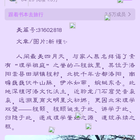
跟着书本去旅行
2.5万成员
美篇号:31602818
文章/图片:新 懂✨
人间最美四月天，与家人慕名拜谒了素
有“理学祖庭”之誉的二程故里，其位于洛
阳嵩县田湖镇程村，北枕千年古都洛阳，南
瞻巍巍伏牛山脉，伊水如带，蜿蜒东去。此
地深植河洛文化沃土，近聆龙门石窟梵音袅
袅，远溯夏商文明星火初燃；更因北宋理学
双璧——程颢、程颐诞生于此、讲学于此、
归隐于此，遂成理学肇始之源、道统承续之
枢。