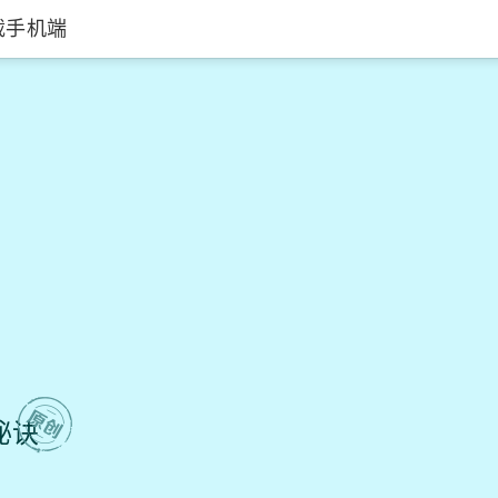
载手机端
剧情钢琴温馨叙
秘诀