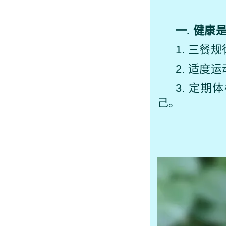
一. 健
1. 三
2. 适
3. 定
己。