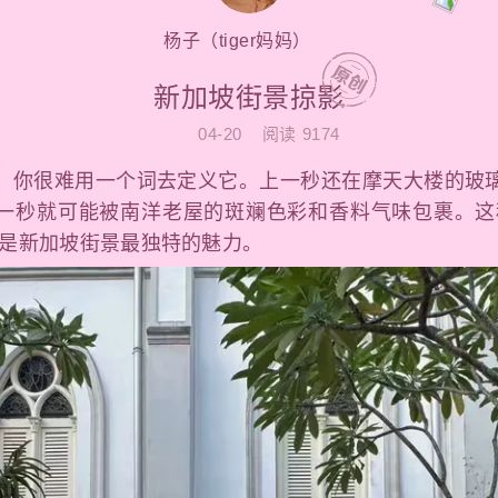
杨子（tiger妈妈）
新加坡街景掠影
04-20
阅读
9174
，你很难用一个词去定义它。上一秒还在摩天大楼的玻
一秒就可能被南洋老屋的斑斓色彩和香料气味包裹。这
正是新加坡街景最独特的魅力。