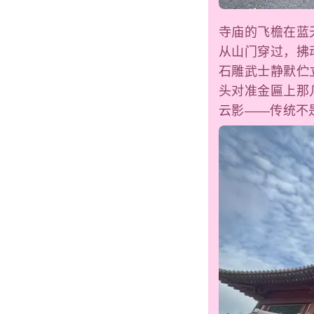
寺庙的飞檐在蓝
从山门穿过，拂
石雕武士静默伫
头对准金匾上那
云影——传统不