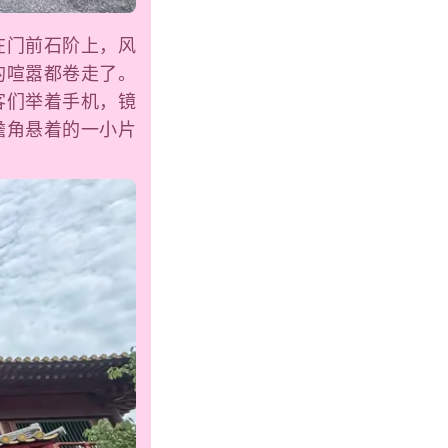
在门前石阶上，风
的喧嚣都卷走了。
客们举着手机，镜
檐角悬着的一小片
。