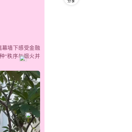
分享
璃幕墙下感受金融
种“秩序与烟火并