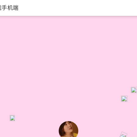
载手机端
静谧时光琴