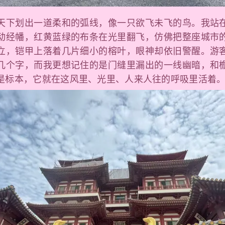
天下划出一道柔和的弧线，像一只欲飞未飞的鸟。我站
动经幡，红黄蓝绿的布条在光里翻飞，仿佛把整座城市
立，铠甲上落着几片细小的榕叶，眼神却依旧警醒。游
几个字，而我更想记住的是门缝里漏出的一线幽暗，和
是标本，它就在这风里、光里、人来人往的呼吸里活着