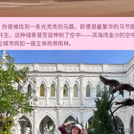
绿：你很难找到一条光秃秃的马路。即便是最繁华的乌节
共生。这种绿意甚至延伸到了空中——滨海湾金沙的空
让城市宛如一座立体热带雨林。