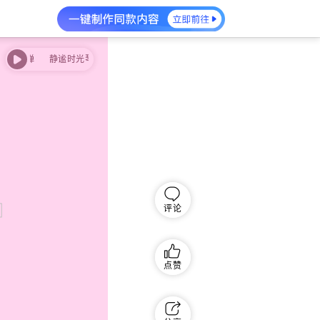
轻弹
静谧时光琴轻弹
评论
点赞