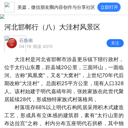
美篇，微信朋友圈内容创作与分享社区
河北邯郸行（八）大洼村风景区
石焕南
关注
04-19
阅读 4015
大洼村是河北省邯郸市涉县更乐镇下辖行政村，
位于太行山东麓，距县城20公里，三面环山，一面临
河。古称“凤凰窝”，又名“大窝村”，上世纪70年代后
期改称“大洼村” 。总面积25平方公里，现有人口328
人。该村始建于明代嘉靖年间，张姓家族在此世代聚
居延续28代，形成独特家族式村落格局 。
村落现存68%以上明代石构民居采用积木式建造
工艺，形成具有立体感的建筑群，素有“太行山里的
布达拉宫”之称 。村内分布五座明代石拱桥，其中独