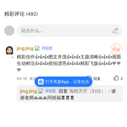
精彩评论
(492)
说点什么...
jing jing
精彩佳作👍👍👍图文并茂👍👍👍主题清晰👍👍👍画面
生动鲜活👍👍👍抓拍漂亮👍👍👍精彩飞版👍👍👍🌹🌹
🌹
04-19
来自美国
回复
2
打开美篇App，记录生活
jing jing
回复
海阔天空（刘佳）
：谢
谢老师🙏🙏🙏同祝福🧧🧧🧧
海阔天空（刘佳）
：谢谢主持人老师支
在邹城市唐王河公园，鸟儿的飞舞是灵动生态
持及雅评鼓励！祝创作快乐！🌹🌹🌹🌹🌹🌹🍵🍵
画卷中最富生机的笔触。河面如镜，倒映着孟子故
🍵
里的天空，倏然间，一道闪烁着金属光泽的翠影划