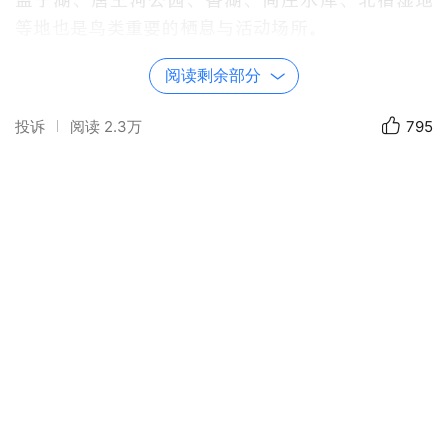
孟子湖、唐王河公园、香湖、尚庄水库、北宿湿地
等地也是鸟类重要的栖息与活动场所。‌‌
阅读剩余部分
投诉
阅读
2.3万
795