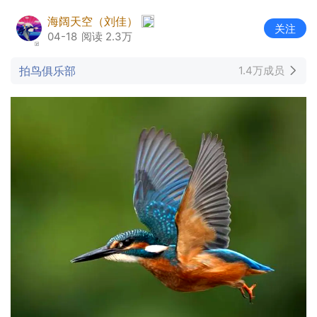
海阔天空（刘佳）
关注
04-18
阅读 2.3万
拍鸟俱乐部
1.4万成员