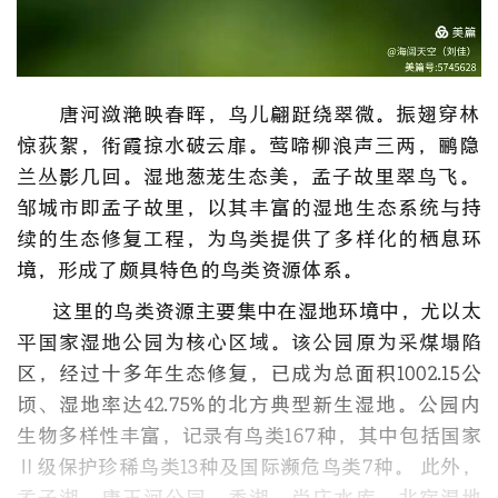
唐河潋滟映春晖，‌鸟儿翩跹绕翠微。‌振翅穿林
惊荻絮，‌‌衔霞掠水破云扉。‌莺啼柳浪声三两，‌鹂隐
兰丛影几回。‌‌湿地葱茏生态美，‌‌孟子故里翠鸟飞。‌‌
邹城市即孟子故里，以其丰富的湿地生态系统与持
续的生态修复工程，为鸟类提供了多样化的栖息环
境，形成了颇具特色的鸟类资源体系。
这里的鸟类资源主要集中在湿地环境中，尤以太
平国家湿地公园为核心区域。该公园原为采煤塌陷
区，经过十多年生态修复，已成为总面积1002.15公
顷、湿地率达42.75%的北方典型新生湿地。‌‌公园内
生物多样性丰富，记录有鸟类167种，其中包括国家
Ⅱ级保护珍稀鸟类13种及国际濒危鸟类7种。‌‌ 此外，