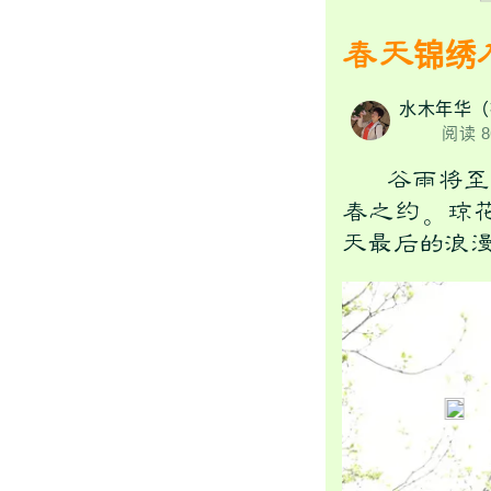
春天锦绣
水木年华（
阅读 8
谷雨将至，
春之约。琼
天最后的浪