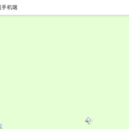
载手机端
好雨知时节 中国风 春天 欢快 轻快喜悦