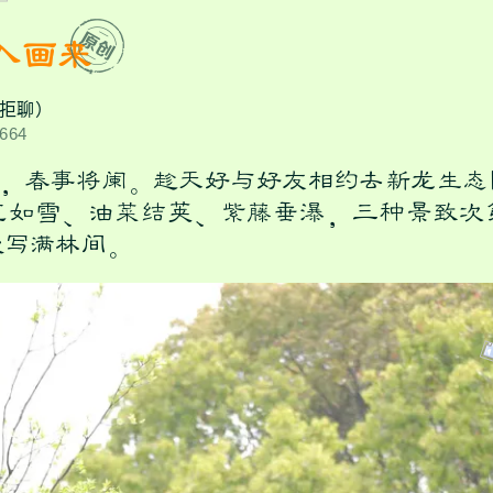
入画来
拒聊）
664
春事将阑。趁天好与好友相约去新龙生态
花如雪、油菜结荚、紫藤垂瀑，三种景致次
漫写满林间。