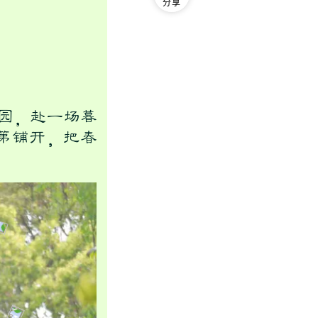
分享
园，赴一场暮
第铺开，把春