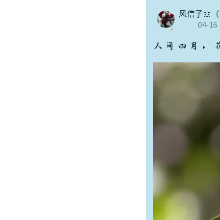
风信子🌼
04-16
人间四月，