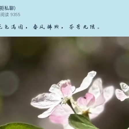
（拒私聊）
阅读 9355
花色满园，春风拂煦，芬芳无限。