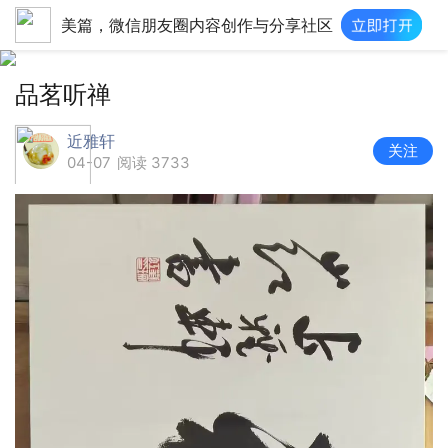
美篇，微信朋友圈内容创作与分享社区
品茗听禅
近雅轩
关注
04-07
阅读 3733