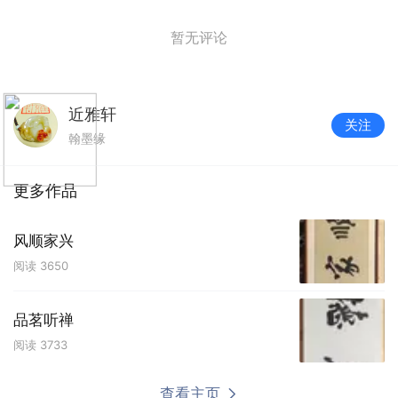
暂无评论
近雅轩
关注
翰墨缘
更多作品
风顺家兴
阅读
3650
品茗听禅
阅读
3733
查看主页