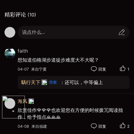
山脚下遥见云雾缭绕罗布森峰之巍峨
精彩评论
(10)
说点什么...
faith
想知道伯格湖步道徒步难度大不大呢？
04-07
来自宁夏
回复
1
騳行天下
：还可以，中等偏上
海风
欣赏佳作🌹🌹🌹也欢迎您在方便的时候拨冗阅读拙
作，给予指点🙏🙏🙏
04-08
来自福建
回复
2