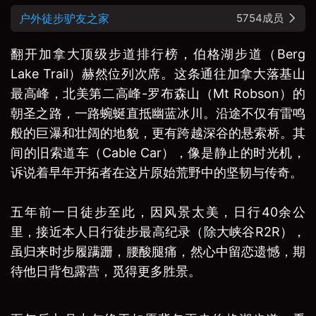
户外徒步驴友之家
5754成员
翻开加拿大顶级步道排行榜，伯格湖步道（Berg
Lake Trail）赫然位列次席。这条通往加拿大落基山
最高峰，北美第二高峰-罗布森山（Mt Robson）的
朝圣之路，一路蜿蜒直抵幽蓝冰川。沿途不仅有雷鸣
般的巨瀑和壮阔的地貌，更有跨越深谷的悬索桥。其
间的旧索道车（Cable Car），像是静止的时光机，
诉说着早年开拓者在这片原始荒野中的坚韧与传奇。
五年前一日徒步至此，因风景太美，日行40余公
里，接近本人日行徒步最高纪录（除大峡谷R2R），
虽归来时步履蹒跚，腰酸腿痛，然心中留恋遗憾，期
待他日背包露营，觅得更多胜景。