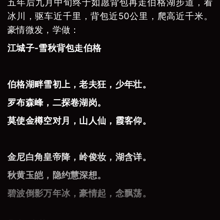
五年后九月中旬终于如愿背包再走伯格湖步道，看
冰川，驱车近千里，背包近50公里，爬高近千米。
豪情微发，学做：
江城子-雪秋背包走伯格
伯格湖畔雪初上，老夫狂，少年壮。
罗布森峰，二探卷湖岗。
莫使金樽空对月，山人仙，霞客仰。
金尼白角皇帝降，岭俊妆，湖含详。
秋黄玉皑，隐约慧深想。
碧波倒影万年冰，豪情起，念飘荡。