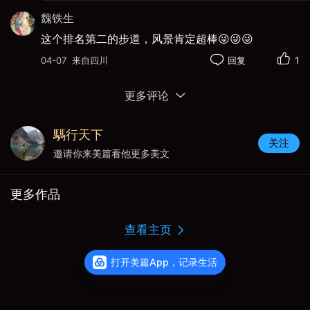
魏铁生
这个排名第二的步道，风景肯定超棒😜😜😜
04-07
来自四川
回复
1
继续前行越过悬索桥，见废弃缆车，如今踏着鹅卵
更多评论
石而过。原来应该有河流，如今似乎干涸，心中惆
怅：水源流失，冰川亦然融化退缩😒。
騳行天下
关注
邀请你来美篇看他更多美文
从步道起点约11km，抵达
白角
营地（Whitehorn
），位于进入“爬升段”之前的平原末端。在这里，可
更多作品
以近距离仰望白角山（Whitehorn Mountain），它
像一座银色的金字塔矗立在侧。从这里往后，真正
查看主页
的挑战（陡峭爬升）才正式开始。
打开美篇App，记录生活