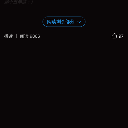
那个五年前：）
大角羊夹道迎接我们：）
阅读剩余部分
投诉
阅读
9866
97
这一日沿着16号高速，驱车直奔不列颠哥伦比亚省
（BC）和阿尔伯塔省（AB）交界之处的罗布森山省
立公园，加拿大的步道一般需要入口登记，尤其是背
包客的营地须提前预订，热门步道非常难定，庆幸我
们抢到营地：）。
晚上山脚下众人篝火露营，好吃好喝，积蓄力量为山
上露营。早上起来直奔入口，登记后一路直入，7公
里后到达美不胜收之
金尼湖
（Kinney Lake）。