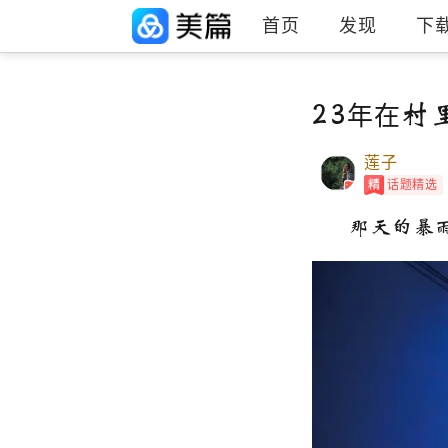
首页
发现
下
23年在村
莲子
话题精选
那天的暴雨