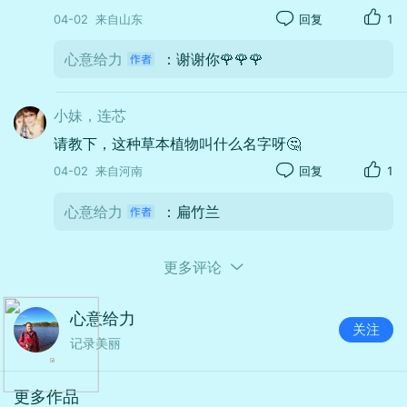
04-02
来自山东
回复
1
还有隐约可见的水景和置石，充满了自然生
机，明媚的自然光洒在场景中，营造出一种静
心意给力
：谢谢你🌹🌹🌹
谧、雅致，如江南春日般的温婉氛围，把东方
古典美和自然意境很好地融合在了一起。
小妹，连芯
请教下，这种草本植物叫什么名字呀🤔
04-02
来自河南
回复
1
心意给力
：扁竹兰
自然光柔和地打在人物身上，画面整体色
调清新柔和，暖调的光线让人物和环境都显得
很有温度，营造出一种春日里静谧雅致、如诗
更多评论
如画的中式意境。
心意给力
关注
记录美丽
更多作品