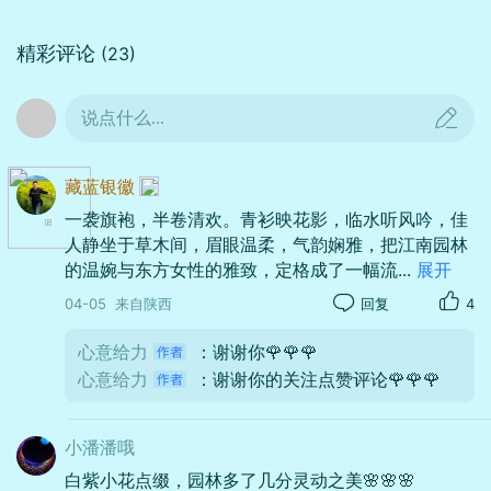
旗袍是立领、短袖、开衩的经典款式，盘扣细
节也很精致，完美勾勒出温婉的东方体态。
精彩评论
(23)
说点什么...
藏蓝银徽
一袭旗袍，半卷清欢。青衫映花影，临水听风吟，佳
人静坐于草木间，眉眼温柔，气韵娴雅，把江南园林
的温婉与东方女性的雅致，定格成了一幅流
...
展开
04-05
来自陕西
回复
4
心意给力
：谢谢你🌹🌹🌹
心意给力
：谢谢你的关注点赞评论🌹🌹🌹
小潘潘哦
在户外园林的深色岩石上，背景是层次丰
白紫小花点缀，园林多了几分灵动之美🌸🌸🌸
富的绿植，有鲜嫩的新叶灌木、高大的乔木，