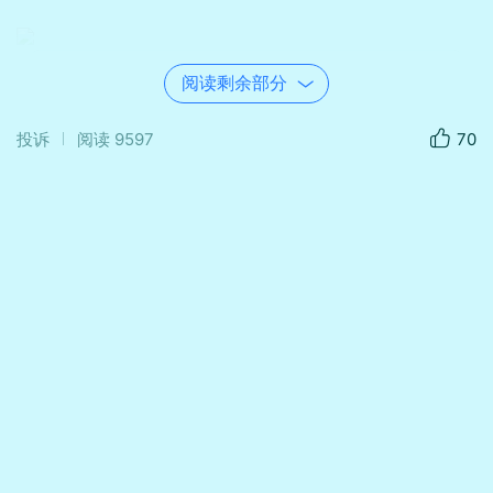
阅读剩余部分
投诉
阅读
9597
70
人物和环境完美融合，柔和的自然光让画面氛
围静谧温婉，传递出一种悠然、复古的东方美
学意境。
印有温婉浅粉花卉图案的传统改良旗袍，