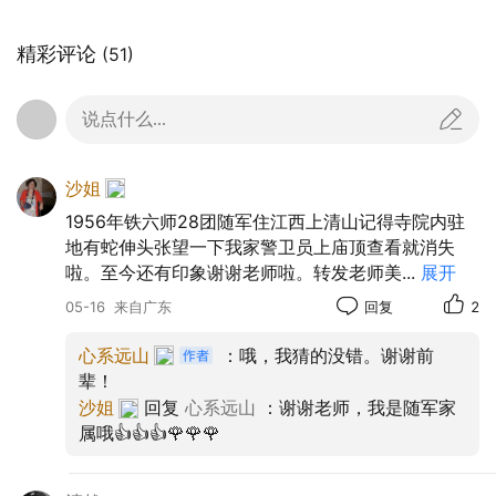
人。
进门的影壁墙上有一巨大的
“福”
字，两面对
精彩评论
(51)
联：
问道龙虎山，祈福长庆坊
。使这里成为人们的
问道祈福之地。
说点什么...
沙姐
1956年铁六师28团随军住江西上清山记得寺院内驻
地有蛇伸头张望一下我家警卫员上庙顶查看就消失
啦。至今还有印象谢谢老师啦。转发老师美
...
展开
05-16
来自广东
回复
2
心系远山
：哦，我猜的没错。谢谢前
辈！
沙姐
回复
心系远山
：谢谢老师，我是随军家
属哦👍👍👍🌹🌹🌹