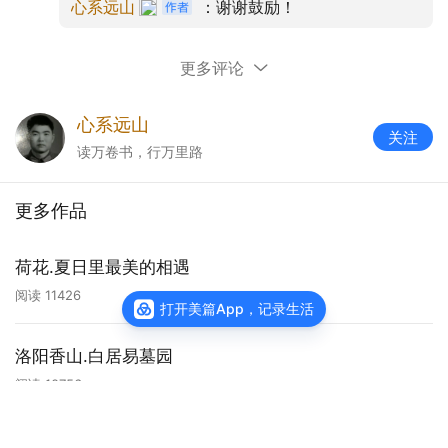
心系远山
：谢谢鼓励！
天 师 府
更多评论
出长庆坊，沿通往镇中的路前行，不远处便走到了
心系远山
关注
一座深宅大院的围墙外。到侧门一问，知道就是天
读万卷书，行万里路
师府了。再绕围墙左行，便来到了大门。
更多作品
天师府，亦名“大真人府”，是历代张天师生活起居和
祀神的地方，中国道教正一派的祖庭，张天师曾经
荷花.夏日里最美的相遇
掌管天下道教事务的办公衙门。它背靠西华山，面
阅读
11426
朝琵琶峰，门临泸溪河，依山带水，气势雄伟，给
打开美篇App，记录生活
人以庄重威严之感。
洛阳香山.白居易墓园
大门前右侧立一高大石碑，为明代洪武五年（公元
阅读
10756
1372年），加授永掌道教事务的诰文；大门上高悬
“嗣汉天师府”，两面对联：麒麟殿上神仙客，龙虎山
查看主页