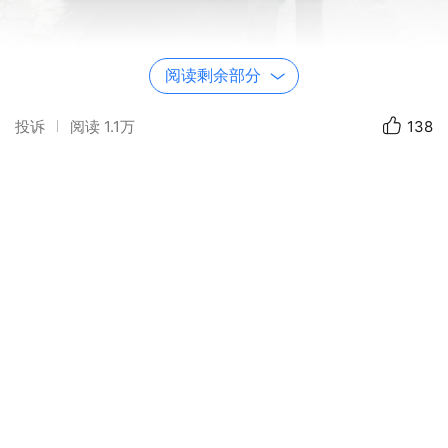
阅读剩余部分
投诉
阅读
1.1万
138
上 清 古 镇
进入上清镇景区，便是一片宽敞的广场。中间一棵
古樟树，树龄400余年，仍枝繁叶茂。边上一标牌
上说，似此古树在全镇还有500余棵。
古树的前面有一片古建筑，就是长庆坊，为金、元
时期四大医学家之一朱丹溪的庙宇。进入院内，见
庙门上方嵌有门额一块，上刻“长庆坊”、“灵钟星
岳”，两边对联：
到此已非无缘客，进来便是有福