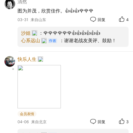
清然
图为并茂，欣赏佳作。👍👍👍🌹🌹🌹
03-31
来自山东
回复
4
沙姐
：🌹🌹🌹🌹🌹🌹👍👍👍👍👍👍
心系远山
：谢谢老战友美评、鼓励！
快乐人生
会员表情
04-06
来自北京
回复
3