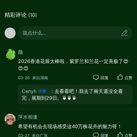
精彩评论
(10)
说点什么...
颜
2026香港花展太棒啦，紫罗兰和兰花一定美极了😍
😍😍
03-26
来自湖南
回复
点赞
Cenyh
：去看看吧！我去了兩天還沒全看
完，展期到29日。🍵🍵🍵
萍水相逢
希望有机会去现场感受这40万株花卉的魅力呀！
03-27
来自广东
回复
点赞