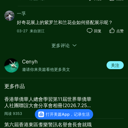
一孚
好奇花展上的紫罗兰和兰花会如何搭配展示呢？
03-27
来自浙江
回复
点赞
更多评论
Cenyh
关注
邀请你来美篇看他更多美文
更多作品
香港華僑華人總會學習第11屆世界華僑華
人社團聯誼大會分享會相冊(2026.7.25
會所)
阅读
9353
打开美篇App，记录生活
第六屆香港東區耆樂警訊名譽會長會就職