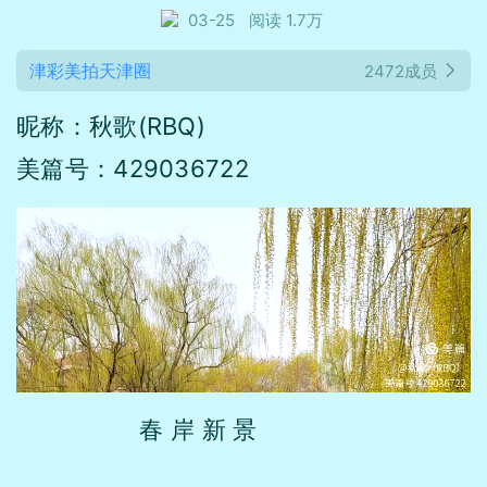
03-25
阅读 1.7万
津彩美拍天津圈
2472成员
昵称：秋歌(RBQ)
美篇号：429036722
春 岸 新 景