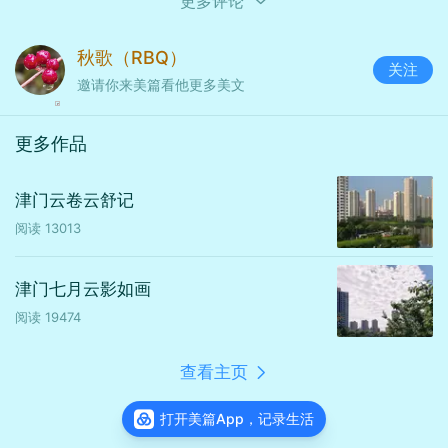
更多评论
黄花泼出金箔碎
秋歌（RBQ）
关注
邀请你来美篇看他更多美文
树影浸进绿玉杯
更多作品
岸影被裁成水纹里倒置的诗扉
津门云卷云舒记
阅读
13013
津门七月云影如画
阅读
19474
查看主页
打开美篇App，记录生活