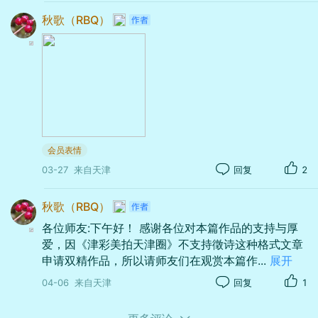
得知音。您所言"水墨写意"与"琉璃光影"的交融，
足见您是真正读懂了诗中的光影与呼吸。"穿风的
秋歌（RBQ）
正是我想追求的——让古典意境与现代语感在短
棱""撒金的墨"这些小心思被您一一点亮，如同觅
章里握手。 最难得的是，您读出了字缝里的"人间
得知音。您所言"水墨写意"与"琉璃光影"的交融，
暖意"。诗终究是写给人的，景语皆情语，能触动
正是我想追求的——让古典意境与现代语感在短
读者心中温柔的一角，便是这些小诗最好的归
章里握手。 最难得的是，您读出了字缝里的"人间
宿。 感谢您的鲜花鼓励，它同您的高评一样珍
暖意"。诗终究是写给人的，景语皆情语，能触动
贵。顺祝春日如意，创作快乐！🎉🎉🎉❤️❤️❤️🍵
读者心中温柔的一角，便是这些小诗最好的归
🍵🍵🙏🙏🙏🌹🌹🌹
宿。 感谢您的鲜花鼓励，它同您的高评一样珍
贵。顺祝春日如意，创作快乐！🎉🎉🎉❤️❤️❤️🍵
🍵🍵🙏🙏🙏🌹🌹🌹
会员表情
03-27
来自天津
回复
2
秋歌（RBQ）
各位师友:下午好！ 感谢各位对本篇作品的支持与厚
爱，因《津彩美拍天津圈》不支持徵诗这种格式文章
申请双精作品，所以请师友们在观赏本篇作
...
展开
04-06
来自天津
回复
1
晴 溪 春 景