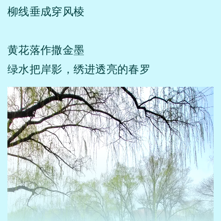
柳线垂成穿风棱
黄花落作撒金墨
绿水把岸影，绣进透亮的春罗