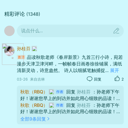
树影平铺镜面长
精彩评论
(1348)
一溪新绿载春香
说点什么...
孙桂芬
品读秋歌老师《春岸新景》九首三行小诗，宛若
漫步天津卫津河畔，一帧帧春日画卷徐徐铺展，满纸
清新灵动，诗意盎然。 诗人以细腻笔触捕捉
...
展开
03-26
来自吉林
回复
2
秋歌（RBQ）
回复
孙桂芬
：孙老师下午
好！谢谢您早上的到访并如此用心细致的品读！
您的赏析文字，本身便是一篇优美的散文。 能将
秋歌（RBQ）
回复
孙桂芬
：孙老师下午
九首三行小诗读出"漫步津河畔"的身临其境之感，
好！谢谢您早上的到访并如此用心细致的品读！
足见您是真正读懂了诗中的光影与呼吸。"穿风的
您的赏析文字，本身便是一篇优美的散文。 能将
全部9条回复
棱""撒金的墨"这些小心思被您一一点亮，如同觅
九首三行小诗读出"漫步津河畔"的身临其境之感，