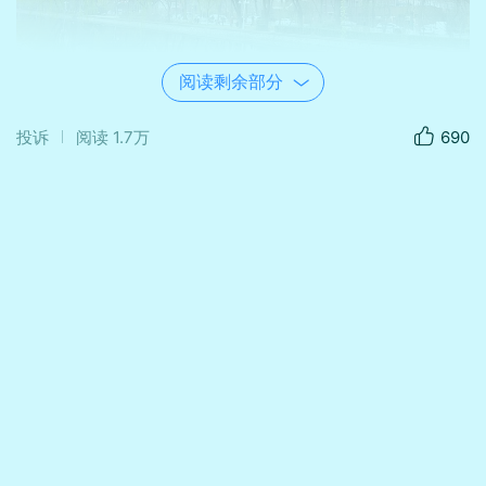
阅读剩余部分
投诉
阅读
1.7万
690
河 畔 小 景
柳条垂水钓晴光