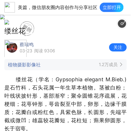
美篇，微信朋友圈内容创作与分享社区
缕丝花
蔡瑞鸣
关注
03-23
阅读 9306
植物摄影影像社
1.2万成员
缕丝花（学名：Gypsophia elegant M.Bieb.)
是石竹科，石头花属一年生草本植物。茎被白粉；
叶线状披针形，基部渐窄；聚伞圆锥花序疏展，花
梗细；花萼钟形，萼齿裂至中部，卵形，边缘干膜
质；花瓣白或粉红色，具紫色脉，长圆形，先端平
截或微凹；雄蕊较花瓣短，花柱短；蒴果卵圆形，
长于宿萼。